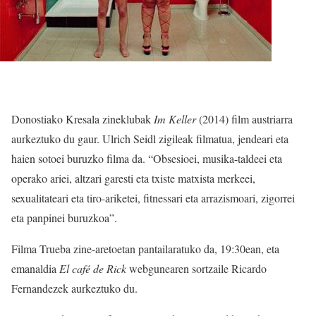
Donostiako Kresala zineklubak
Im Keller
(2014) film austriarra
aurkeztuko du gaur. Ulrich Seidl zigileak filmatua, jendeari eta
haien sotoei buruzko filma da. “Obsesioei, musika-taldeei eta
operako ariei, altzari garesti eta txiste matxista merkeei,
sexualitateari eta tiro-ariketei, fitnessari eta arrazismoari, zigorrei
eta panpinei buruzkoa”.
Filma Trueba zine-aretoetan pantailaratuko da, 19:30ean, eta
emanaldia
El café de Rick
webgunearen sortzaile Ricardo
Fernandezek aurkeztuko du.