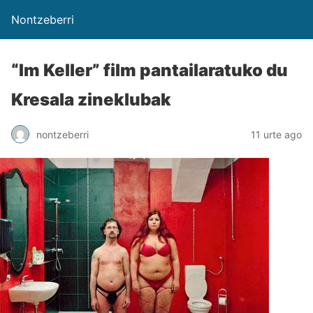
Nontzeberri
“Im Keller” film pantailaratuko du
Kresala zineklubak
nontzeberri
11 urte ago