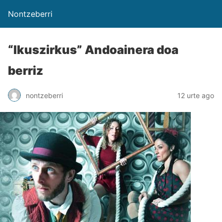
Nontzeberri
“Ikuszirkus” Andoainera doa
berriz
nontzeberri
12 urte ago