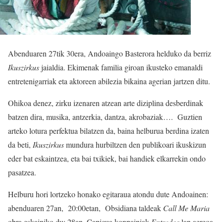
Abenduaren 27tik 30era, Andoaingo Basterora helduko da berriz
Ikuszirkus
jaialdia. Ekimenak familia giroan ikusteko emanaldi
entretenigarriak eta aktoreen abilezia bikaina agerian jartzen ditu.
Ohikoa denez, zirku izenaren atzean arte diziplina desberdinak
batzen dira, musika, antzerkia, dantza, akrobaziak…. Guztien
arteko lotura perfektua bilatzen da, baina helburua berdina izaten
da beti,
Ikuszirkus
mundura hurbiltzen den publikoari ikuskizun
eder bat eskaintzea, eta bai txikiek, bai handiek elkarrekin ondo
pasatzea.
Helburu hori lortzeko honako egitaraua atondu dute Andoainen:
abenduaren 27an, 20:00etan, Obsidiana taldeak
Call Me Maria
obra eskainiko du; 28an, Capicua konpainiak
Entredos
lan aereoa