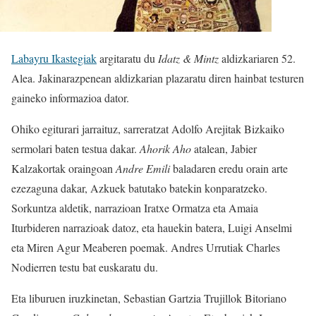
Labayru Ikastegiak
argitaratu du
Idatz & Mintz
aldizkariaren 52.
Alea. Jakinarazpenean aldizkarian plazaratu diren hainbat testuren
gaineko informazioa dator.
Ohiko egiturari jarraituz, sarreratzat Adolfo Arejitak Bizkaiko
sermolari baten testua dakar.
Ahorik Aho
atalean, Jabier
Kalzakortak oraingoan
Andre Emili
baladaren eredu orain arte
ezezaguna dakar, Azkuek batutako batekin konparatzeko.
Sorkuntza aldetik, narrazioan Iratxe Ormatza eta Amaia
Iturbideren narrazioak datoz, eta hauekin batera, Luigi Anselmi
eta Miren Agur Meaberen poemak. Andres Urrutiak Charles
Nodierren testu bat euskaratu du.
Eta liburuen iruzkinetan, Sebastian Gartzia Trujillok Bitoriano