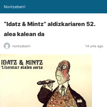
Nontzeberri
“Idatz & Mintz” aldizkariaren 52.
alea kalean da
nontzeberri
14 urte ago