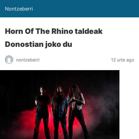
Nontzeberri
Horn Of The Rhino taldeak
Donostian joko du
nontzeberri
12 urte ago