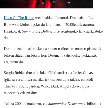
Horn Of The Rhino
metal talde bilbotarrak Donostiako Le
Bukowski klubean joko du larunbatean, 20:00etatik aurrera.
Hirukoteak
Summoning Deliverance
izenburuko lana aurkeztuko
du.
Doom, death, hard rocka eta stoner estiloetako erritmo pisutsuak
biltzen dituen lan bikain hori Doomentia diskoetxe txekiarrak
argitaratu du.
Sergio Robles (baxua), Julen Gil (bateria) eta Javier Gálvez
(gitarra eta ahotsa) musikariek osatzen dute taldea, eta Bolt
Thrower, Soundgarden, Wino, Dark Angel edo Autopsy
taldeetatik edaten dute.
Taldea 2004an eratu zen, eta
Summoning Deliverance
bilbotarren