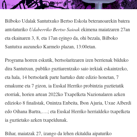
Bilboko Udalak Santutxuko Bertso Eskola beteranoarekin batera
antolaturiko
Udaberriko Bertso Saioak
ekimena maiatzaren 27an
eta ekainaren 3, 8, eta 17an egingo da, ohi bezala, Bilboko
Santutxu auzuneko Karmelo plazan, 13:00etan.
Programa horren eskutik, bertsolaritzaren izen berrienak bilduko
dira Santutxun, publiko guztiarentzako saio irekiak eskaintzeko,
eta hala, 14 bertsolarik parte hartuko dute edizio honetan, 7
emakume eta 7 gizon, ia Euskal Herriko probintzia guztietatik
etorriak, horien artean 2022ko Txapelketa Nazionalaren azken
edizioko 8 finalistak, Onintza Enbeita, Ibon Ajuria, Uxue Alberdi
edo Oihana Bartra,….; eta Euskal Herriko herrialdeko txapelketa
ia guztietako azken txapeldunak.
Bihar, maiatzak 27, izango da lehen ekitaldia aipaturiko