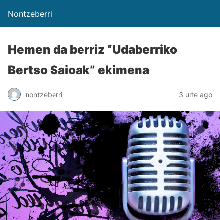
Nontzeberri
Hemen da berriz “Udaberriko
Bertso Saioak” ekimena
nontzeberri
3 urte ago