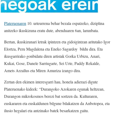
Plateruenaren
10. urteurrena behar bezala ospatzeko, diziplina
anitzeko ikuskizuna eratu dute, abenduaren 6an, larunbata.
Bertan, ikuskizunari letrak ipintzen eta gidoigintzan aritutako Igor
Elortza, Peru Magdalena eta Eneko Sagardoy bildu dira. Eta
ikusgarrirako gonbidatu diren artistak Gorka Urbizu, Anari,
Kukai, Gose, Danele Sarriugarte, Sei Urte, Paddy Rekalde,
Amets Arzallus eta Miren Amuriza izango dira.
Zertan den ekimen interesgarri hau, honela adierazi digute
Plateruenako kideek: “Durangoko Azokaren egunak heltzean,
Durangon mikrokosmos berezi bat sortzen da. Kulturaren,
euskararen eta euskaldunen bilgune bilakatzen da Anbotopea, eta
ilusio hegalari eta antzinako batek besarkatzen gaitu.