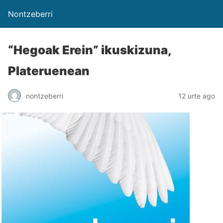
Nontzeberri
“Hegoak Erein” ikuskizuna,
Plateruenean
nontzeberri
12 urte ago