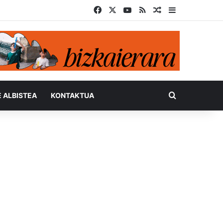
Facebook
X
YouTube
RSS
Ausazko artikul
Sidebar
Bilatu honel
E ALBISTEA
KONTAKTUA