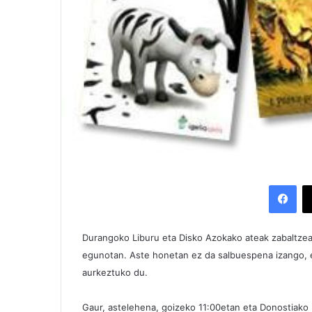
Facebook
Durangoko Liburu eta Disko Azokako ateak zabaltzear 
egunotan. Aste honetan ez da salbuespena izango, e
aurkeztuko du.
Gaur, astelehena, goizeko 11:00etan eta Donostiako