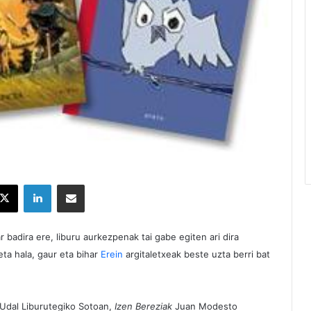
X
LinkedIn
Partekatu e-posta bidez
badira ere, liburu aurkezpenak tai gabe egiten ari dira
ta hala, gaur eta bihar
Erein
argitaletxeak beste uzta berri bat
 Udal Liburutegiko Sotoan,
Izen Bereziak
Juan Modesto