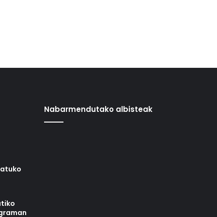
Nabarmendutako albisteak
iatuko
tiko
ograman