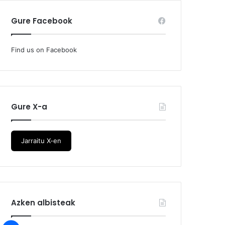
Gure Facebook
Find us on Facebook
Gure X-a
Jarraitu X-en
Azken albisteak