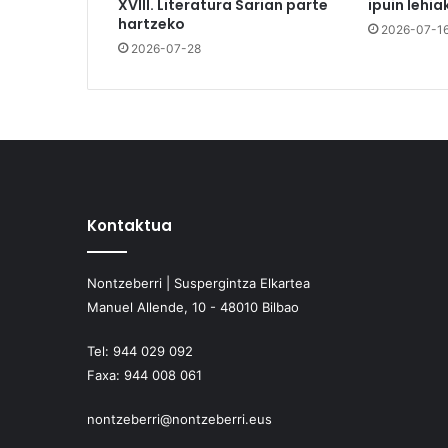
XVIII. Literatura Sarian parte
ipuin lehia
hartzeko
2026-07-1
2026-07-28
Kontaktua
Nontzeberri | Suspergintza Elkartea
Manuel Allende, 10 - 48010 Bilbao
Tel:
944 029 092
Faxa:
944 008 061
nontzeberri@nontzeberri.eus