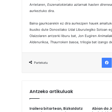
Arrietaren,
Eszenatokietako aztarnak hasten direne
aurkeztuko dira.
Baina gaurkoarekin ez dira aurkezpen hauek amaituko. 
ikusiko dute Donostiako Udal Liburutegiko Sotoan 
Olaizolaren antzerki liburu bat, Jon Eugiren
Animaliak
Aldenurikoa
,
Thaurroken basoa
, trilogia bat izango
F
Partekatu
Antzeko artikuluak
Irailera bitartean, BizkaIdatz
Abian da J