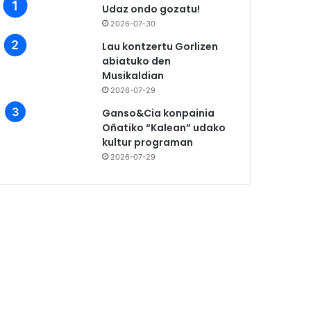
Udaz ondo gozatu!
2026-07-30
Lau kontzertu Gorlizen
abiatuko den
Musikaldian
2026-07-29
Ganso&Cia konpainia
Oñatiko “Kalean” udako
kultur programan
2026-07-29