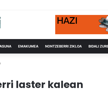
TASUNA
EMAKUMEA
NONTZEBERRI ZIKLOA
BIDALI ZUR
n
rri laster kalean