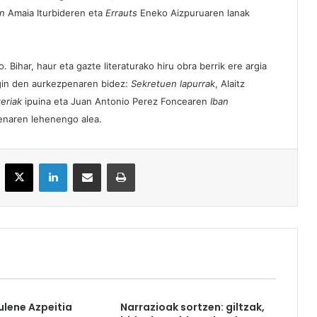
an
Amaia Iturbideren eta
Errauts
Eneko Aizpuruaren lanak
Bihar, haur eta gazte literaturako hiru obra berrik ere argia
egin den aurkezpenaren bidez:
Sekretuen lapurrak
, Alaitz
eriak
ipuina eta Juan Antonio Perez Foncearen
Iban
 denaren lehenengo alea.
acebook
X
LinkedIn
Partekatu e-posta bidez
Inprimatu
ulene Azpeitia
Narrazioak sortzen: giltzak,