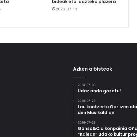
keta
bideak eta idazteko plazera
6
2026-07-13
Azken albisteak
2026-07-30
Udaz ondo gozatu!
2026-07-29
Lau kontzertu Gorlizen ab
den Musikaldian
2026-07-29
Ganso&Cia konpainia Oña
“Kalean” udako kultur pr