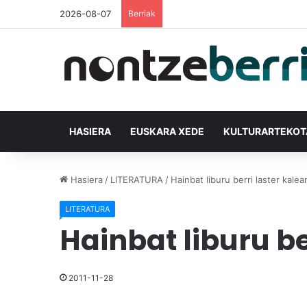
2026-08-07
Berriak
HASIERA
EUSKARA XEDE
KULTURARTEKO
Hasiera
/
LITERATURA
/
Hainbat liburu berri laster kalea
LITERATURA
Hainbat liburu be
2011-11-28