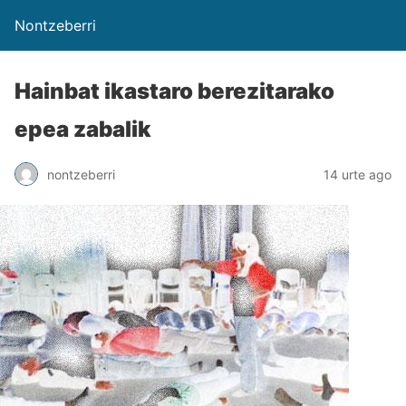
Nontzeberri
Hainbat ikastaro berezitarako
epea zabalik
nontzeberri
14 urte ago