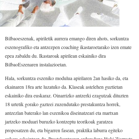
Bilbaoeszenak, apiriletik aurrera emango diren ahots, sorkuntza
eszenografiko eta antzezpen coaching ikastaroetarako izen emate
epea zabaldu du. Ikastaroak apirilean eskainiko dira
BilbaoEszenaren instalazioetan.
Hala, sorkuntza eszeniko modulua apirilaren 2an hasiko da, eta
ekainaren 18ra arte luzatuko da. Klaseak astelehen guztietan
eskainiko dira euskaraz. Oinarrizko antzerki ezagutzak dituzten
18 urtetik gorako gazteei zuzendutako prestakuntza horrek,
antzezlan baterako lan eszenikoa diseinatzeari eta martxan
jartzeko moduari buruzko kontzeptu teorikoak garatzea
proposatzen du, eta bigarren fasean, praktika laburra egiteko
aukera eskaintzen du. Prestakuntzaren arduraduna Iñaki Ziarrusta