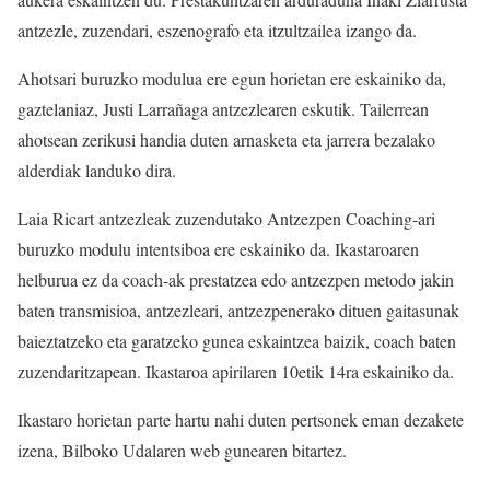
antzezle, zuzendari, eszenografo eta itzultzailea izango da.
Ahotsari buruzko modulua ere egun horietan ere eskainiko da,
gaztelaniaz, Justi Larrañaga antzezlearen eskutik. Tailerrean
ahotsean zerikusi handia duten arnasketa eta jarrera bezalako
alderdiak landuko dira.
Laia Ricart antzezleak zuzendutako Antzezpen Coaching-ari
buruzko modulu intentsiboa ere eskainiko da. Ikastaroaren
helburua ez da coach-ak prestatzea edo antzezpen metodo jakin
baten transmisioa, antzezleari, antzezpenerako dituen gaitasunak
baieztatzeko eta garatzeko gunea eskaintzea baizik, coach baten
zuzendaritzapean. Ikastaroa apirilaren 10etik 14ra eskainiko da.
Ikastaro horietan parte hartu nahi duten pertsonek eman dezakete
izena, Bilboko Udalaren web gunearen bitartez.