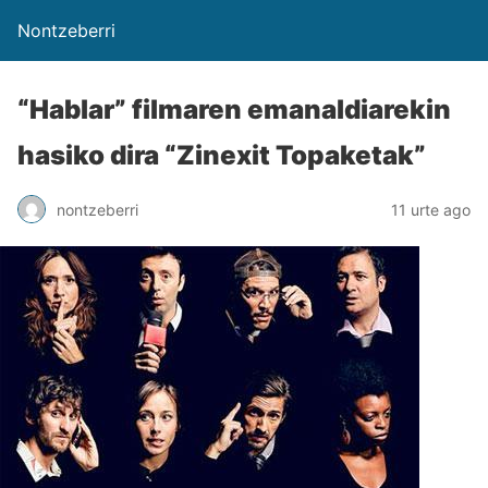
Nontzeberri
“Hablar” filmaren emanaldiarekin
hasiko dira “Zinexit Topaketak”
nontzeberri
11 urte ago