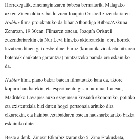
Horrexegatik, zinemagintzaren babesa bermaturik, Malagako
azken Zinemaldia zabaldu zuen Joaquín Oristrell zuzendariaren
Hablar
filma proiektatuko da bihar Alhóndiga Bilbao/Azkuna
Zentroan, 19:30ean. Filmaren ostean, Joaquín Oristrell
zuzendariarekin eta Nur Levi filmeko aktorearekin, obra horrek
luzatzen dituen gai desberdinei buruz (komunikazioak eta hitzaren
botereak daukaten garrantzia) mintzatzeko parada ere eskainiko
da.
Hablar
filma plano bakar batean filmatutako lana da, aktore
kopuru handiarekin, eta esperimentu gisan burutua. Lanean,
Madrileko Lavapiés auzo ezagunean krisialdi ekonomiko, politiko
eta existentziala bizi duten hogei pertsonaia arituko dira
elkarrekin, eta hainbat eztabaidaren ostean hausnarketarako bazka
eskainiko dute.
Beste aldetik, Zinexit Elkarbizitzaranzko 5. Zine Erakusketa,