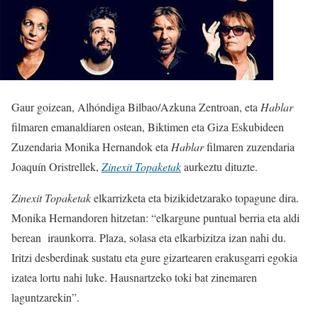
Gaur goizean, Alhóndiga Bilbao/Azkuna Zentroan, eta
Hablar
filmaren emanaldiaren ostean, Biktimen eta Giza Eskubideen
Zuzendaria Monika Hernandok eta
Hablar
filmaren zuzendaria
Joaquín Oristrellek,
Zinexit Topaketak
aurkeztu dituzte.
Zinexit Topaketak
elkarrizketa eta bizikidetzarako topagune dira.
Monika Hernandoren hitzetan: “elkargune puntual berria eta aldi
berean iraunkorra. Plaza, solasa eta elkarbizitza izan nahi du.
Iritzi desberdinak sustatu eta gure gizartearen erakusgarri egokia
izatea lortu nahi luke. Hausnartzeko toki bat zinemaren
laguntzarekin”.