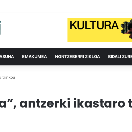
TASUNA
EMAKUMEA
NONTZEBERRI ZIKLOA
BIDALI ZUR
o trinkoa
”, antzerki ikastaro 