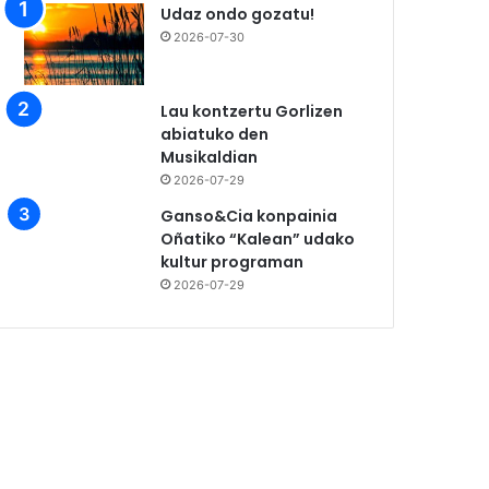
Udaz ondo gozatu!
2026-07-30
Lau kontzertu Gorlizen
abiatuko den
Musikaldian
2026-07-29
Ganso&Cia konpainia
Oñatiko “Kalean” udako
kultur programan
2026-07-29