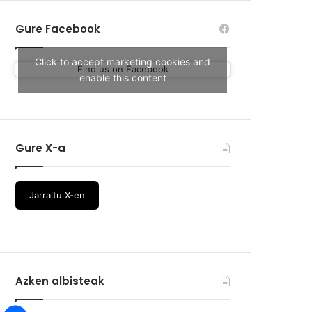
Gure Facebook
Click to accept marketing cookies and
Find us on Facebook
enable this content
Gure X-a
Jarraitu X-en
Azken albisteak