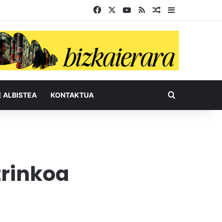
Facebook
X
YouTube
RSS
Ausazko artikul
Sidebar
Bilatu honel
E ALBISTEA
KONTAKTUA
trinkoa