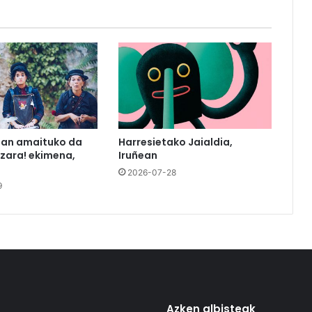
tan amaituko da
Harresietako Jaialdia,
azara! ekimena,
Iruñean
2026-07-28
9
Azken albisteak