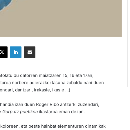
X
LinkedIn
Partekatu e-posta bidez
tolatu du datorren maiatzaren 15, 16 eta 17an,
taroa norbere adierazkortasuna zabaldu nahi duen
ndari, dantzari, irakasle, ikasle …)
handia izan duen Roger Ribó antzerki zuzendari,
te
Gorputz poetikoa
ikastaroa eman dezan.
, koloreen, eta beste hainbat elementuren dinamikak