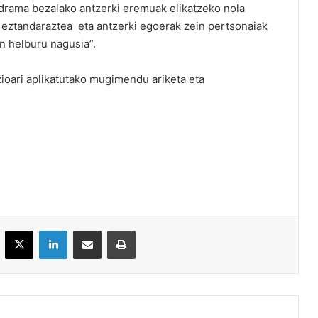
 drama bezalako antzerki eremuak elikatzeko nola
k eztandaraztea eta antzerki egoerak zein pertsonaiak
n helburu nagusia”.
azioari aplikatutako mugimendu ariketa eta
acebook
X
LinkedIn
Partekatu e-posta bidez
Inprimatu