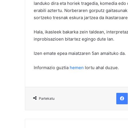
landuko dira eta horiek tragedia, komedia edo
erabili aztertu. Norberaren gorputz gaitasuna
sortzeko tresnak eskura jartzea da ikastaroare
Hala, ikasleek bakarka zein taldean, interpret
inprobisazioen bitartez egingo dute lan.
Izen emate epea maiatzaren 5an amaituko da.
Informazio guztia
hemen
lortu ahal duzue.
F
Partekatu