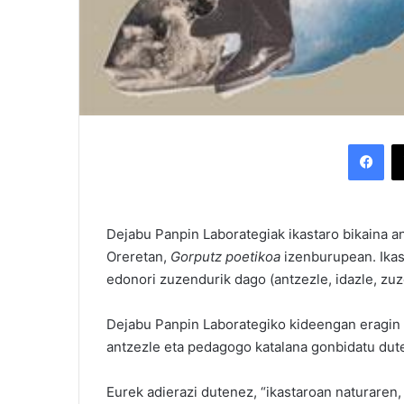
Facebook
Dejabu Panpin Laborategiak ikastaro bikaina an
Oreretan,
Gorputz poetikoa
izenburupean. Ikas
edonori zuzendurik dago (antzezle, idazle, zuze
Dejabu Panpin Laborategiko kideengan eragin 
antzezle eta pedagogo katalana gonbidatu du
Eurek adierazi dutenez, “ikastaroan naturaren