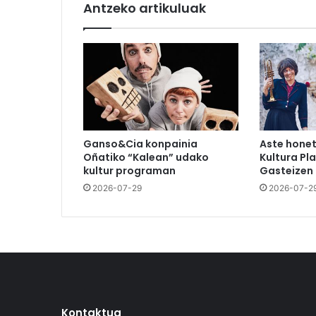
Antzeko artikuluak
Ganso&Cia konpainia
Aste hone
Oñatiko “Kalean” udako
Kultura Pl
kultur programan
Gasteizen
2026-07-29
2026-07-2
Kontaktua