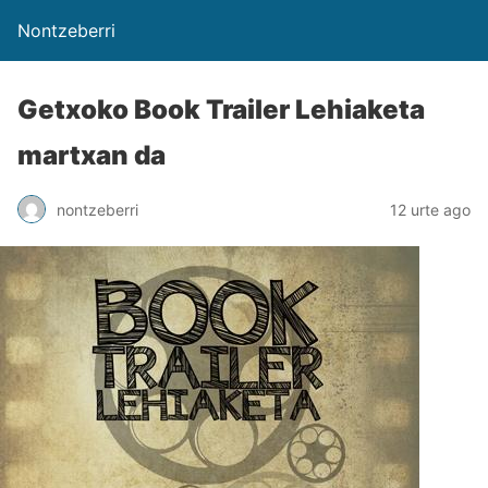
Nontzeberri
Getxoko Book Trailer Lehiaketa
martxan da
nontzeberri
12 urte ago