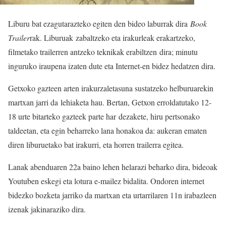
Liburu bat ezagutarazteko egiten den bideo laburrak dira
Book
Trailer
rak. Liburuak zabaltzeko eta irakurleak erakartzeko,
filmetako trailerren antzeko teknikak erabiltzen dira; minutu
inguruko iraupena izaten dute eta Internet-en bidez hedatzen dira.
Getxoko gazteen arten irakurzaletasuna sustatzeko helburuarekin
martxan jarri da lehiaketa hau. Bertan, Getxon erroldatutako 12-
18 urte bitarteko gazteek parte har dezakete, hiru pertsonako
taldeetan, eta egin beharreko lana honakoa da: aukeran ematen
diren liburuetako bat irakurri, eta horren trailerra egitea.
Lanak abenduaren 22a baino lehen helarazi beharko dira, bideoak
Youtuben eskegi eta lotura e-mailez bidalita. Ondoren internet
bidezko bozketa jarriko da martxan eta urtarrilaren 11n irabazleen
izenak jakinaraziko dira.