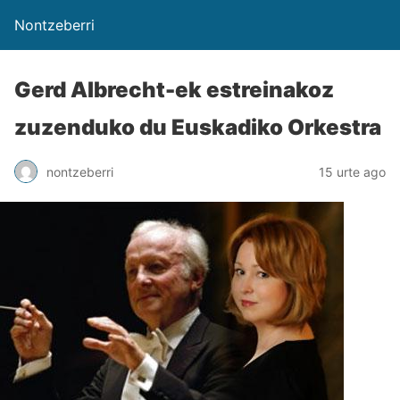
Nontzeberri
Gerd Albrecht-ek estreinakoz
zuzenduko du Euskadiko Orkestra
nontzeberri
15 urte ago