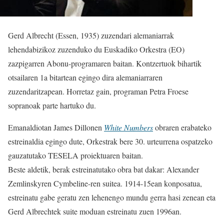
Gerd Albrecht (Essen, 1935) zuzendari alemaniarrak
lehendabizikoz zuzenduko du Euskadiko Orkestra (EO)
zazpigarren Abonu-programaren baitan. Kontzertuok bihartik
otsailaren 1a bitartean egingo dira alemaniarraren
zuzendaritzapean. Horretaz gain, programan Petra Froese
sopranoak parte hartuko du.
Emanaldiotan James Dillonen
White Numbers
obraren erabateko
estreinaldia egingo dute, Orkestrak bere 30. urteurrena ospatzeko
gauzatutako TESELA proiektuaren baitan.
Beste aldetik, berak estreinatutako obra bat dakar: Alexander
Zemlinskyren Cymbeline-ren suitea. 1914-15ean konposatua,
estreinatu gabe geratu zen lehenengo mundu gerra hasi zenean eta
Gerd Albrechtek suite moduan estreinatu zuen 1996an.