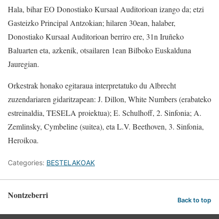
Hala, bihar EO Donostiako Kursaal Auditorioan izango da; etzi
Gasteizko Principal Antzokian; hilaren 30ean, halaber,
Donostiako Kursaal Auditorioan berriro ere, 31n Iruñeko
Baluarten eta, azkenik, otsailaren 1ean Bilboko Euskalduna
Jauregian.
Orkestrak honako egitaraua interpretatuko du Albrecht
zuzendariaren gidaritzapean: J. Dillon, White Numbers (erabateko
estreinaldia, TESELA proiektua); E. Schulhoff, 2. Sinfonia; A.
Zemlinsky, Cymbeline (suitea), eta L.V. Beethoven, 3. Sinfonia,
Heroikoa.
Categories:
BESTELAKOAK
Nontzeberri
Back to top