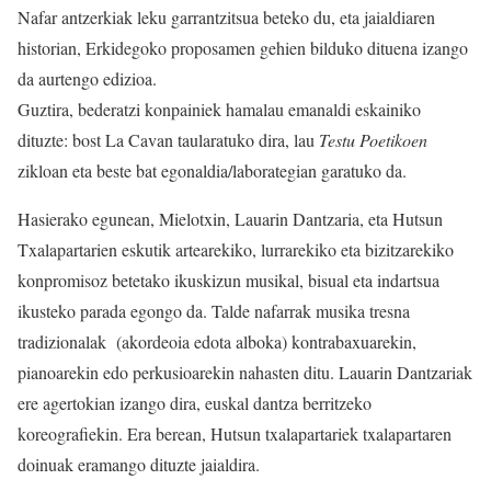
Nafar antzerkiak leku garrantzitsua beteko du, eta jaialdiaren
historian, Erkidegoko proposamen gehien bilduko dituena izango
da aurtengo edizioa.
Guztira, bederatzi konpainiek hamalau emanaldi eskainiko
dituzte: bost La Cavan taularatuko dira, lau
Testu Poetikoen
zikloan eta beste bat egonaldia/laborategian garatuko da.
Hasierako egunean, Mielotxin, Lauarin Dantzaria, eta Hutsun
Txalapartarien eskutik artearekiko, lurrarekiko eta bizitzarekiko
konpromisoz betetako ikuskizun musikal, bisual eta indartsua
ikusteko parada egongo da. Talde nafarrak musika tresna
tradizionalak (akordeoia edota alboka) kontrabaxuarekin,
pianoarekin edo perkusioarekin nahasten ditu. Lauarin Dantzariak
ere agertokian izango dira, euskal dantza berritzeko
koreografiekin. Era berean, Hutsun txalapartariek txalapartaren
doinuak eramango dituzte jaialdira.