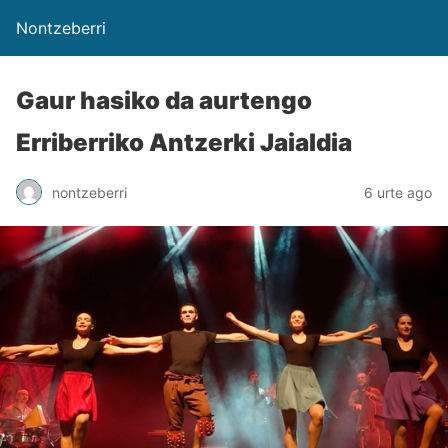
Nontzeberri
Gaur hasiko da aurtengo
Erriberriko Antzerki Jaialdia
nontzeberri
6 urte ago