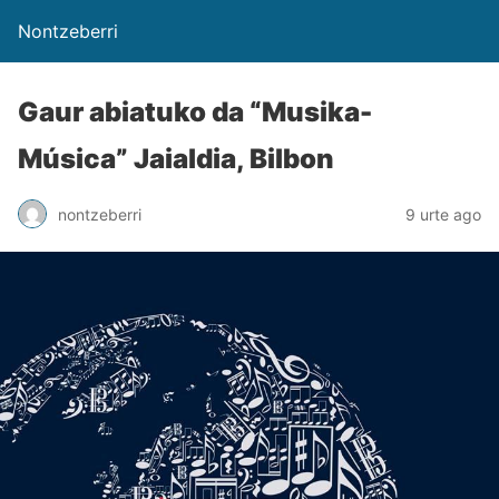
Nontzeberri
Gaur abiatuko da “Musika-
Música” Jaialdia, Bilbon
nontzeberri
9 urte ago