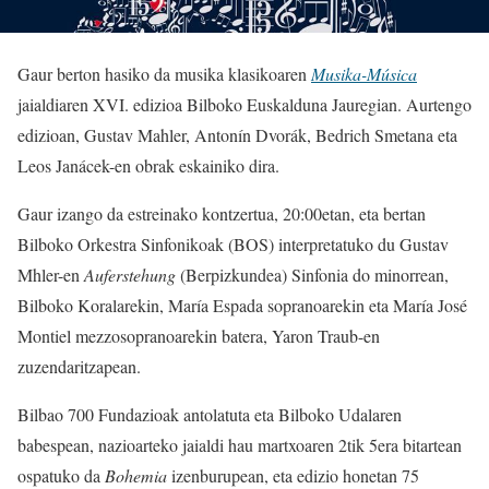
Gaur berton hasiko da musika klasikoaren
Musika-Música
jaialdiaren XVI. edizioa Bilboko Euskalduna Jauregian. Aurtengo
edizioan, Gustav Mahler, Antonín Dvorák, Bedrich Smetana eta
Leos Janácek-en obrak eskainiko dira.
Gaur izango da estreinako kontzertua, 20:00etan, eta bertan
Bilboko Orkestra Sinfonikoak (BOS) interpretatuko du Gustav
Mhler-en
Auferstehung
(Berpizkundea) Sinfonia do minorrean,
Bilboko Koralarekin, María Espada sopranoarekin eta María José
Montiel mezzosopranoarekin batera, Yaron Traub-en
zuzendaritzapean.
Bilbao 700 Fundazioak antolatuta eta Bilboko Udalaren
babespean, nazioarteko jaialdi hau martxoaren 2tik 5era bitartean
ospatuko da
Bohemia
izenburupean, eta edizio honetan 75