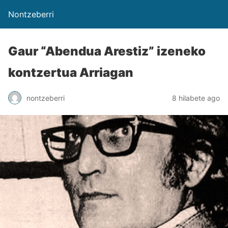
Nontzeberri
Gaur “Abendua Arestiz” izeneko
kontzertua Arriagan
nontzeberri
8 hilabete ago