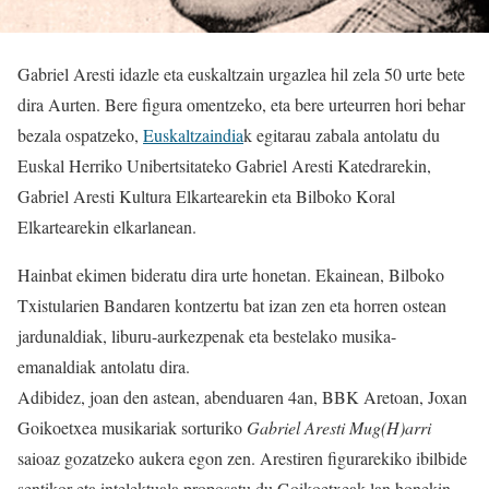
Gabriel Aresti idazle eta euskaltzain urgazlea hil zela 50 urte bete
dira Aurten. Bere figura omentzeko, eta bere urteurren hori behar
bezala ospatzeko,
Euskaltzaindia
k egitarau zabala antolatu du
Euskal Herriko Unibertsitateko Gabriel Aresti Katedrarekin,
Gabriel Aresti Kultura Elkartearekin eta Bilboko Koral
Elkartearekin elkarlanean.
Hainbat ekimen bideratu dira urte honetan. Ekainean, Bilboko
Txistularien Bandaren kontzertu bat izan zen eta horren ostean
jardunaldiak, liburu-aurkezpenak eta bestelako musika-
emanaldiak antolatu dira.
Adibidez, joan den astean, abenduaren 4an, BBK Aretoan, Joxan
Goikoetxea musikariak sorturiko
Gabriel Aresti Mug(H)arri
saioaz gozatzeko aukera egon zen. Arestiren figurarekiko ibilbide
sentikor eta intelektuala proposatu du Goikoetxeak lan honekin.