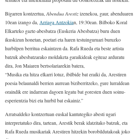
Bigarren kontzertua,
Abendua Arestiz
izenekoa, gaur, abenduaren
10ean izango da,
Arriaga Antzokia
n, 19:30ean. Bilboko Koral
Elkarteko gazte-abesbatza (Euskeria Abesbatza) buru duen
ikuskizun honetan, poetari eta haren testuinguruari buruzko
hurbilpen berritua eskaintzen da. Rafa Rueda eta beste artista
batzuk abesbatzarako moldaketa garaikideak egiteaz arduratu
dira, Jon Maiaren bertsolariarekin batera,
“Musika eta hitza elkarri lotuz, ibilbide bat eraiki da, Arestiren
poesia belaunaldi berrien aurrean biziberritzeko, gure lurraldean
oraindik ere indarrean dagoen legatu bat goresten duen soinu-
esperientzia bizi eta hurbil bat eskainiz.”
Arratsaldeko kontzertuan euskal kantutegiko abesti ugari
interpretatuko dira, tartean, Arestik berak idatzitako batzuk, eta
Rafa Rueda musikariak Arestiren hitzekin borobildutakoak joko