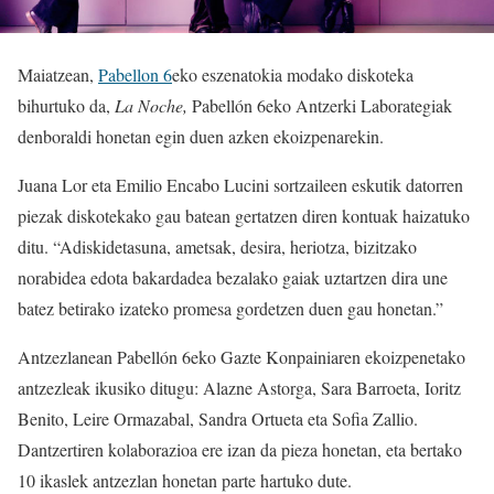
Maiatzean,
Pabellon 6
eko eszenatokia modako diskoteka
bihurtuko da,
La Noche,
Pabellón 6eko Antzerki Laborategiak
denboraldi honetan egin duen azken ekoizpenarekin.
Juana Lor eta Emilio Encabo Lucini sortzaileen eskutik datorren
piezak diskotekako gau batean gertatzen diren kontuak haizatuko
ditu. “Adiskidetasuna, ametsak, desira, heriotza, bizitzako
norabidea edota bakardadea bezalako gaiak uztartzen dira une
batez betirako izateko promesa gordetzen duen gau honetan.”
Antzezlanean Pabellón 6eko Gazte Konpainiaren ekoizpenetako
antzezleak ikusiko ditugu: Alazne Astorga, Sara Barroeta, Ioritz
Benito, Leire Ormazabal, Sandra Ortueta eta Sofia Zallio.
Dantzertiren kolaborazioa ere izan da pieza honetan, eta bertako
10 ikaslek antzezlan honetan parte hartuko dute.