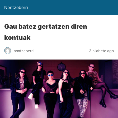
Nontzeberri
Gau batez gertatzen diren
kontuak
nontzeberri
3 hilabete ago