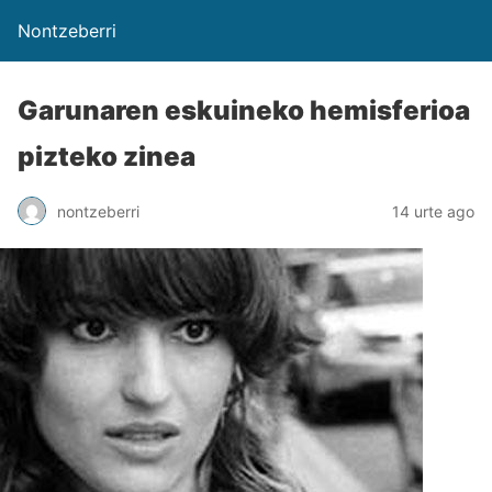
Nontzeberri
Garunaren eskuineko hemisferioa
pizteko zinea
nontzeberri
14 urte ago