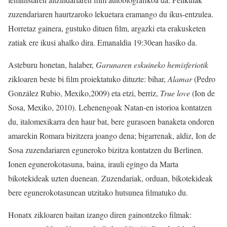
zuzendariaren haurtzaroko lekuetara eramango du ikus-entzulea.
Horretaz gainera, gustuko dituen film, argazki eta erakusketen
zatiak ere ikusi ahalko dira. Emanaldia 19:30ean hasiko da.
Asteburu honetan, halaber,
Garunaren eskuineko hemisferiotik
zikloaren beste bi film proiektatuko dituzte: bihar,
Alamar
(Pedro
González Rubio, Mexiko,2009) eta etzi, berriz,
True love
(Ion de
Sosa, Mexiko, 2010). Lehenengoak Natan-en istorioa kontatzen
du, italomexikarra den haur bat, bere gurasoen banaketa ondoren
amarekin Romara bizitzera joango dena; bigarrenak, aldiz, Ion de
Sosa zuzendariaren eguneroko bizitza kontatzen du Berlinen.
Ionen egunerokotasuna, baina, irauli egingo da Marta
bikotekideak uzten duenean. Zuzendariak, orduan, bikotekideak
bere egunerokotasunean utzitako hutsunea filmatuko du.
Honatx zikloaren baitan izango diren gainontzeko filmak: