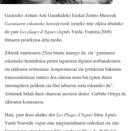
Gasteizko Artium Arte Garaikideko Euskal Zentro-Museoak
Garunaren eskuineko hemisferiotik
izeneko zine zikloa abiatuko
du gaur
Les plages d´Agnès
(Agnès Varda, Frantzia,2008)
filmaren proiekzioa dela medio.
Zikloak martxoaren 25era bitarte iraungo du, eta “garunaren
eskuineko hemisferioa pizten laguntzen diguten norbanakoaren
eta taldearen nortasunaz, konpromisoaz eta gertakizun bakunen
transzendentziaz mintzo den zinema mota bat egiten duten
zinemagileen pelikula eta film laburren sorta eskainiko du”,
Artiumek bidali duen oharrean jasotzen denez. Garbiñe Ortega da
zikloaren komisarioa.
Hala, gaur ikusi ahalko den
Les Plages d´Agnès
filma Agnès
Varda Nouvelle vague zine mugimenduaren ordezkari eta zine
feministaren aitzindariaren film autobiografikoa da. Pelikulak