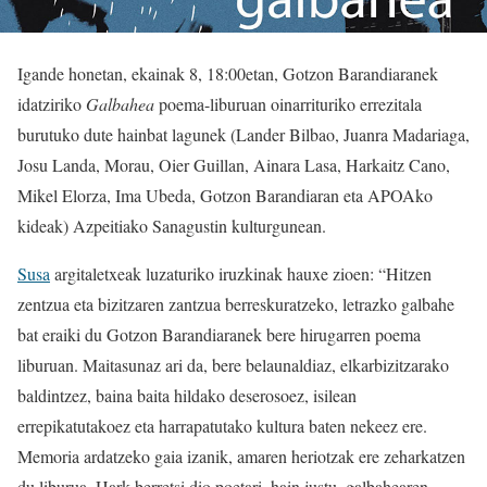
Igande honetan, ekainak 8, 18:00etan, Gotzon Barandiaranek
idatziriko
Galbahea
poema-liburuan oinarrituriko errezitala
burutuko dute hainbat lagunek (Lander Bilbao, Juanra Madariaga,
Josu Landa, Morau, Oier Guillan, Ainara Lasa, Harkaitz Cano,
Mikel Elorza, Ima Ubeda, Gotzon Barandiaran eta APOAko
kideak) Azpeitiako Sanagustin kulturgunean.
Susa
argitaletxeak luzaturiko iruzkinak hauxe zioen: “Hitzen
zentzua eta bizitzaren zantzua berreskuratzeko, letrazko galbahe
bat eraiki du Gotzon Barandiaranek bere hirugarren poema
liburuan. Maitasunaz ari da, bere belaunaldiaz, elkarbizitzarako
baldintzez, baina baita hildako deserosoez, isilean
errepikatutakoez eta harrapatutako kultura baten nekeez ere.
Memoria ardatzeko gaia izanik, amaren heriotzak ere zeharkatzen
du liburua. Hark berretsi dio poetari, hain justu, galbahearen