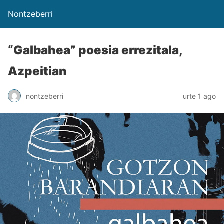
Nontzeberri
“Galbahea” poesia errezitala,
Azpeitian
nontzeberri
urte 1 ago