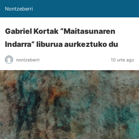
Nontzeberri
Gabriel Kortak “Maitasunaren
Indarra” liburua aurkeztuko du
nontzeberri
10 urte ago