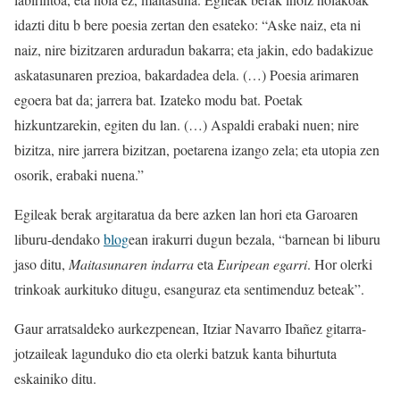
idazti ditu b bere poesia zertan den esateko: “Aske naiz, eta ni
naiz, nire bizitzaren arduradun bakarra; eta jakin, edo badakizue
askatasunaren prezioa, bakardadea dela. (…) Poesia arimaren
egoera bat da; jarrera bat. Izateko modu bat. Poetak
hizkuntzarekin, egiten du lan. (…) Aspaldi erabaki nuen; nire
bizitza, nire jarrera bizitzan, poetarena izango zela; eta utopia zen
osorik, erabaki nuena.”
Egileak berak argitaratua da bere azken lan hori eta Garoaren
liburu-dendako
blog
ean irakurri dugun bezala, “barnean bi liburu
jaso ditu,
Maitasunaren indarra
eta
Euripean egarri
. Hor olerki
trinkoak aurkituko ditugu, esanguraz eta sentimenduz beteak”.
Gaur arratsaldeko aurkezpenean, Itziar Navarro Ibañez gitarra-
jotzaileak lagunduko dio eta olerki batzuk kanta bihurtuta
eskainiko ditu.