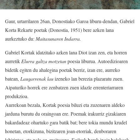
Gaur, urtarrilaren 26an, Donostiako Garoa liburu-dendan, Gabriel
Korta Rekarte poetak (Donostia, 1951) bere azken lana
aurkeztuko du:
Maitasunaren Indarra.
Gabriel Kortak idatzitako azken lana Diot izan zen, eta horren
aurretik
Elurra galtza motzetan
poesia liburua. Autoedizioaren
bidetik egiten du ahalegina poetak berriz, izan ere, aurreko
batean,
Laugarrenak lau
izeneko lan berezia plazaratu zuen.
Aipaturiko horrek ere zenbatzen zuen idazle errenteriarraren
produkzioa.
Aurrekoan bezala, Kortak poesia biluzi eta zuzenaren aldeko
jarduna burutu du oraingoan ere. Poemak irakurriz gizakiaren
bakardadeaz ohartuko gara batik bat; bere tokia mundu krudel
honetan, etorkizuna, bizitzaren joan-etorriak, denboraren
labirintoa, eta nola ez, maitasuna. Egileak berak inoiz holakoak