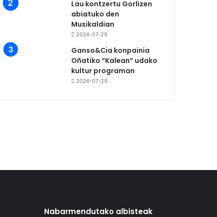
Lau kontzertu Gorlizen
abiatuko den
Musikaldian
2026-07-29
Ganso&Cia konpainia
Oñatiko “Kalean” udako
kultur programan
2026-07-29
Nabarmendutako albisteak