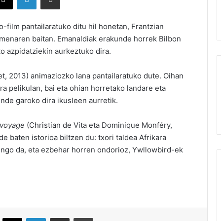
o-film pantailaratuko ditu hil honetan, Frantzian
menaren baitan. Emanaldiak erakunde horrek Bilbon
o azpidatziekin aurkeztuko dira.
t, 2013) animaziozko lana pantailaratuko dute. Oihan
ra pelikulan, bai eta ohian horretako landare eta
ende garoko dira ikusleen aurretik.
 voyage
(Christian de Vita eta Dominique Monféry,
e baten istorioa biltzen du: txori taldea Afrikara
gingo da, eta ezbehar horren ondorioz, Ywllowbird-ek
ebook
X
LinkedIn
Partekatu e-posta bidez
Inprimatu