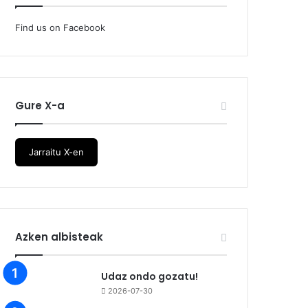
Find us on Facebook
Gure X-a
Jarraitu X-en
Azken albisteak
Udaz ondo gozatu!
2026-07-30