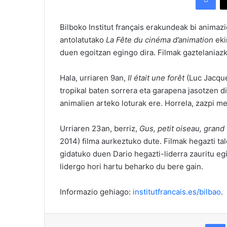
Bilboko Institut français erakundeak bi animazi
antolatutako
La Fête du cinéma d’animation
eki
duen egoitzan egingo dira. Filmak gaztelaniazk
Hala, urriaren 9an,
Il était une forêt
(Luc Jacque
tropikal baten sorrera eta garapena jasotzen di
animalien arteko loturak ere. Horrela, zazpi m
Urriaren 23an, berriz,
Gus, petit oiseau, grand
2014) filma aurkeztuko dute. Filmak hegazti tald
gidatuko duen Dario hegazti-liderra zauritu e
lidergo hori hartu beharko du bere gain.
Informazio gehiago:
institutfrancais.es/bilbao
.
Fac