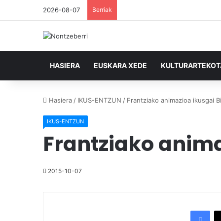
2026-08-07
Berriak
HASIERA
EUSKARA XEDE
KULTURARTEKO
Hasiera
/
IKUS-ENTZUN
/
Frantziako animazioa ikusgai B
IKUS-ENTZUN
Frantziako anima
2015-10-07
Facebook