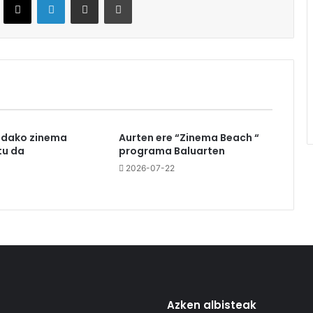
udako zinema
Aurten ere “Zinema Beach “
u da
programa Baluarten
3
2026-07-22
Azken albisteak