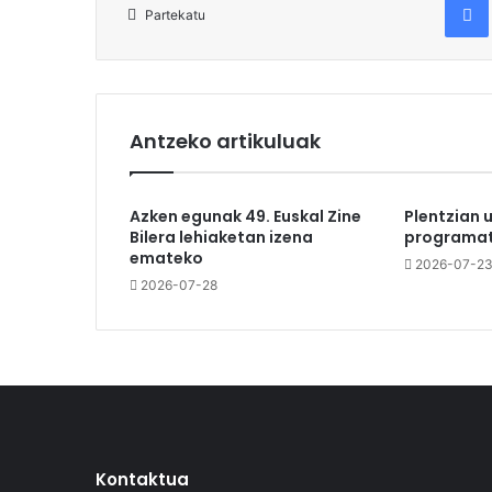
Partekatu
Antzeko artikuluak
Azken egunak 49. Euskal Zine
Plentzian 
Bilera lehiaketan izena
programat
emateko
2026-07-2
2026-07-28
Kontaktua