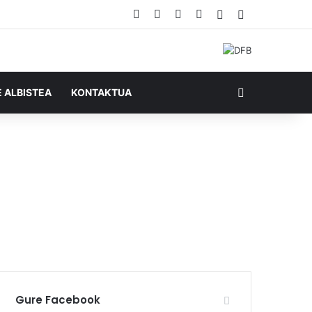
Facebook
X
YouTube
RSS
Ausazko artikul
Sidebar
Bilatu honela
E ALBISTEA
KONTAKTUA
Gure Facebook