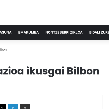
TASUNA
EMAKUMEA
NONTZEBERRI ZIKLOA
BIDALI ZUR
ilbon
zioa ikusgai Bilbon
X
LinkedIn
Partekatu e-posta bidez