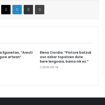
ebook
X
LinkedIn
Partekatu e-posta bidez
Inprimatu
a Egunetan, “Aresti
Elena Ciordia: “Pintore batzuk
gure artean”
oso azkar topatzen dute
bere lengoaia, baina nik ez.”
2018-06-18