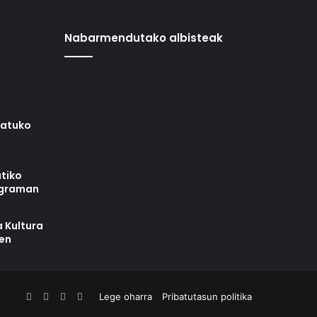
Nabarmendutako albisteak
iatuko
tiko
ograman
 Kultura
zen
Facebook
X
YouTube
RSS
Lege oharra
Pribatutasun politika