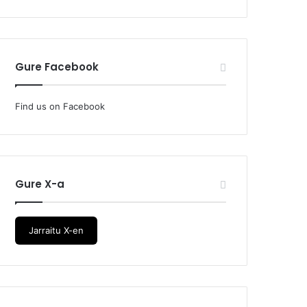
Gure Facebook
Find us on Facebook
Gure X-a
Jarraitu X-en