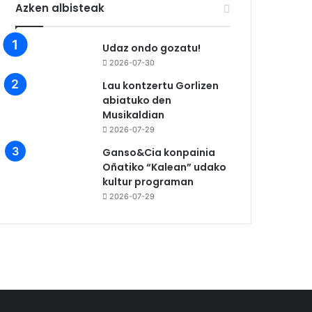
Azken albisteak
Udaz ondo gozatu!
2026-07-30
Lau kontzertu Gorlizen
abiatuko den
Musikaldian
2026-07-29
Ganso&Cia konpainia
Oñatiko “Kalean” udako
kultur programan
2026-07-29