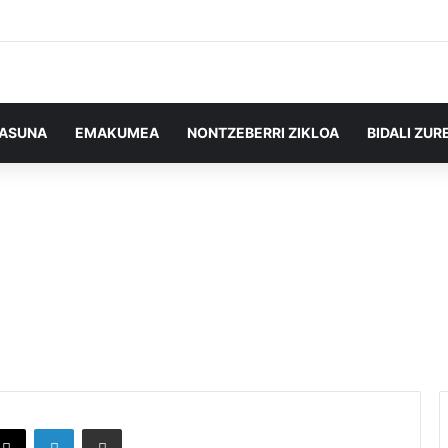
TASUNA
EMAKUMEA
NONTZEBERRI ZIKLOA
BIDALI ZUR
X
LinkedIn
Partekatu e-posta bidez