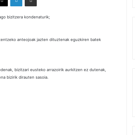
ago bizitzera kondenaturik;
tentzeko anteojoak jazten dituztenak eguzkiren batek
denak, bizitzari eusteko arrazoirik aurkitzen ez dutenak,
a bizirik dirauten sasoia.