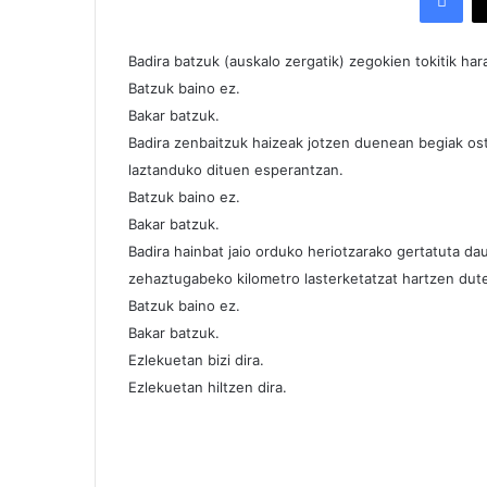
Badira batzuk (auskalo zergatik) zegokien tokitik har
Batzuk baino ez.
Bakar batzuk.
Badira zenbaitzuk haizeak jotzen duenean begiak os
laztanduko dituen esperantzan.
Batzuk baino ez.
Bakar batzuk.
Badira hainbat jaio orduko heriotzarako gertatuta dau
zehaztugabeko kilometro lasterketatzat hartzen duten
Batzuk baino ez.
Bakar batzuk.
Ezlekuetan bizi dira.
Ezlekuetan hiltzen dira.