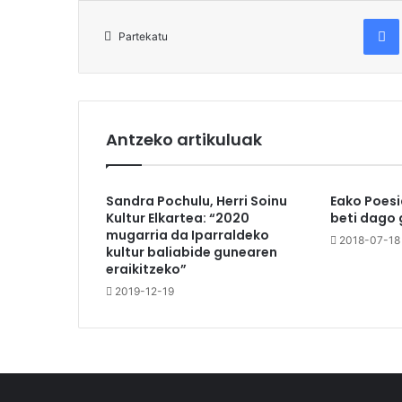
Fac
Partekatu
Antzeko artikuluak
Sandra Pochulu, Herri Soinu
Eako Poesi
Kultur Elkartea: “2020
beti dago 
mugarria da Iparraldeko
2018-07-18
kultur baliabide gunearen
eraikitzeko”
2019-12-19