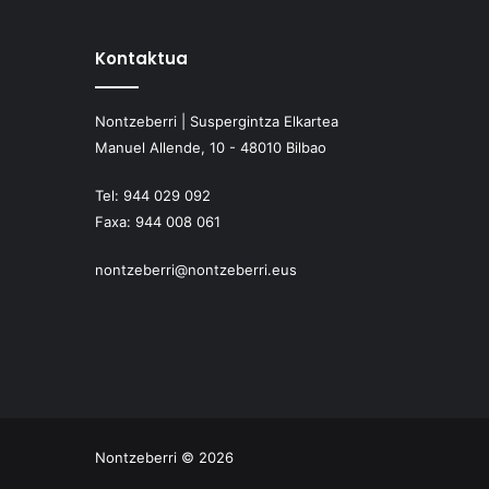
Kontaktua
Nontzeberri | Suspergintza Elkartea
Manuel Allende, 10 - 48010 Bilbao
Tel:
944 029 092
Faxa:
944 008 061
nontzeberri@nontzeberri.eus
Nontzeberri © 2026