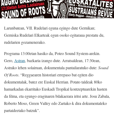
Larunbatean, VII. Rudelari eguna egingo dute Gernikan;
Gerniska Rudelari Elkarteak egun osoko egitaraua prestatu du,
rudelarien gozamenerako.
Programa 13:00etan hasiko da, Poteo Sound System-arekin.
Gero,
Astran
, bazkaria izango dute. Arratsaldean, 17:30ean,
Astrako lehen solairuan, dokumentala pantailaratuko dute:
Sound
Of Roots
. “Reggaearen historiari errepaso bat egiten dio
dokumentalak, batez ere Euskal Herrian. Potato taldeak 80ko
hamarkadan ekarritako Euskadi Tropikal kontzeptuarekin hasten
da filma, eta egungo eraginaren bilakaerara iritsi arte. Josu Zabala,
Roberto Moso, Green Valley edo Zartako-k dira dokumentaleko
partaideetako batzuk”.