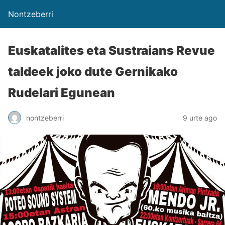
Nontzeberri
Euskatalites eta Sustraians Revue
taldeek joko dute Gernikako
Rudelari Egunean
nontzeberri
9 urte ago