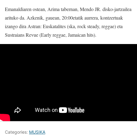
Emanaldiaren ostean, Arima tabernan, Mendo JR. disko-jartzailea
arituko da. Azkenik, gauean, 20:00etatik aurrera, kontzertuak
izango dira Astran: Euskatalites (ska, rock steady, reggae) eta
Sustraians Revue (Early reggae, Jamaican hits).
Categories:
MUSIKA