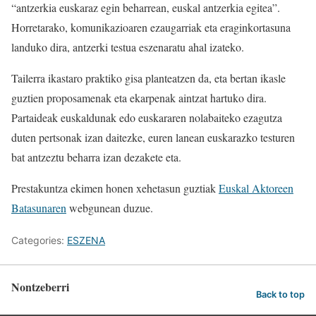
“antzerkia euskaraz egin beharrean, euskal antzerkia egitea”.
Horretarako, komunikazioaren ezaugarriak eta eraginkortasuna
landuko dira, antzerki testua eszenaratu ahal izateko.
Tailerra ikastaro praktiko gisa planteatzen da, eta bertan ikasle
guztien proposamenak eta ekarpenak aintzat hartuko dira.
Partaideak euskaldunak edo euskararen nolabaiteko ezagutza
duten pertsonak izan daitezke, euren lanean euskarazko testuren
bat antzeztu beharra izan dezakete eta.
Prestakuntza ekimen honen xehetasun guztiak
Euskal Aktoreen
Batasunaren
webgunean duzue.
Categories:
ESZENA
Nontzeberri
Back to top