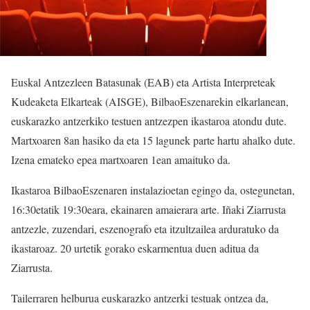
Euskal Antzezleen Batasunak (EAB) eta Artista Interpreteak
Kudeaketa Elkarteak (AISGE), BilbaoEszenarekin elkarlanean,
euskarazko antzerkiko testuen antzezpen ikastaroa atondu dute.
Martxoaren 8an hasiko da eta 15 lagunek parte hartu ahalko dute.
Izena emateko epea martxoaren 1ean amaituko da.
Ikastaroa BilbaoEszenaren instalazioetan egingo da, ostegunetan,
16:30etatik 19:30eara, ekainaren amaierara arte. Iñaki Ziarrusta
antzezle, zuzendari, eszenografo eta itzultzailea arduratuko da
ikastaroaz. 20 urtetik gorako eskarmentua duen aditua da
Ziarrusta.
Tailerraren helburua euskarazko antzerki testuak ontzea da,