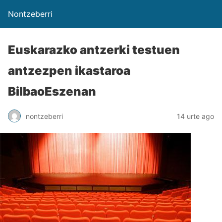
Nontzeberri
Euskarazko antzerki testuen
antzezpen ikastaroa
BilbaoEszenan
nontzeberri
14 urte ago