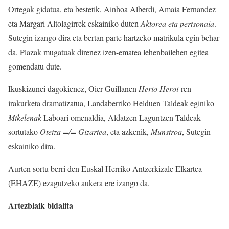
Ortegak gidatua, eta bestetik, Ainhoa Alberdi, Amaia Fernandez
eta Margari Altolagirrek eskainiko duten
Aktorea eta pertsonaia
.
Sutegin izango dira eta bertan parte hartzeko matrikula egin behar
da. Plazak mugatuak direnez izen-ematea lehenbailehen egitea
gomendatu dute.
Ikuskizunei dagokienez, Oier Guillanen
Herio Heroi
-ren
irakurketa dramatizatua, Landaberriko Helduen Taldeak eginiko
Mikelenak
Laboari omenaldia, Aldatzen Laguntzen Taldeak
sortutako
Oteiza =/= Gizartea
, eta azkenik,
Munstroa
, Sutegin
eskainiko dira.
Aurten sortu berri den Euskal Herriko Antzerkizale Elkartea
(EHAZE) ezagutzeko aukera ere izango da.
Artezblaik bidalita