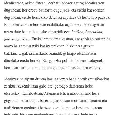
idealizazioa, azken finean. Zerbait (edozer gauza) idealizatzen
dugunean, hor
eredu
bat sortu dugu jada, eta eredu bat sortzen
dugunean, eredu horrekiko defentsa agertzea da hurrengo pausua.
Eta defentsa kasu horietan erabilitako argudioek berek agerian
uzten dute hauen benetako oinarririk eza:
betikoa, benetakoa,
jatorra, gurea…
Euskal eremuaren kasuan, are gehiago puzten da
arazo hau eremu txiki bat izaterakoan, hizkuntza gutxitu
batekin…, galera arriskuak oraindik gehiago idealizatzen
dituelako eredu horiek. Eta gatazka politiko bat ere badagoela
kontutan hartuta, oraindik ere gehiago nahasten dira gauzak.
Idealizazioa aipatu dut eta hasi gaitezen bada hortik (musikarekin
zerikusi zuzenik izan gabe ere, geroago datorrena hobe
ulertzeko). Ezinbestean, Aranaren lehen nazionalismo hura
gogoratu behar dugu, baserria garbitasun moralaren, lanaren eta
tradizioaren eredutzat hartzen zuen hura, eta beste muturrean
industria, hiria eta modernitatea jartzen zituena, hain justu