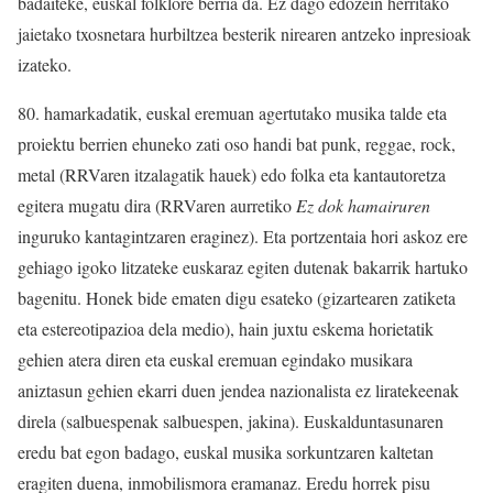
badaiteke, euskal folklore berria da. Ez dago edozein herritako
jaietako txosnetara hurbiltzea besterik nirearen antzeko inpresioak
izateko.
80. hamarkadatik, euskal eremuan agertutako musika talde eta
proiektu berrien ehuneko zati oso handi bat punk, reggae, rock,
metal (RRVaren itzalagatik hauek) edo folka eta kantautoretza
egitera mugatu dira (RRVaren aurretiko
Ez dok hamairuren
inguruko kantagintzaren eraginez). Eta portzentaia hori askoz ere
gehiago igoko litzateke euskaraz egiten dutenak bakarrik hartuko
bagenitu. Honek bide ematen digu esateko (gizartearen zatiketa
eta estereotipazioa dela medio), hain juxtu eskema horietatik
gehien atera diren eta euskal eremuan egindako musikara
aniztasun gehien ekarri duen jendea nazionalista ez liratekeenak
direla (salbuespenak salbuespen, jakina).
Euskalduntasunaren
eredu bat egon badago, euskal musika sorkuntzaren kaltetan
eragiten duena, inmobilismora eramanaz
. Eredu horrek pisu