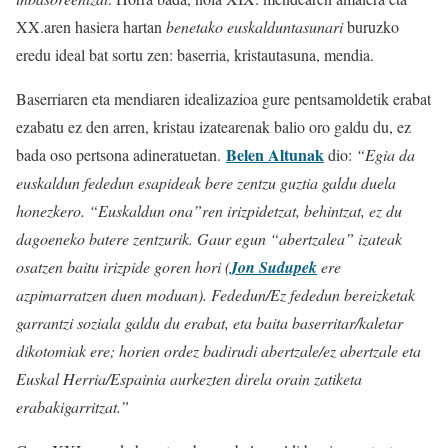
XX.aren hasiera hartan
benetako euskalduntasunari
buruzko
eredu ideal bat sortu zen: baserria, kristautasuna, mendia.
Baserriaren eta mendiaren idealizazioa gure pentsamoldetik erabat
ezabatu ez den arren, kristau izatearenak balio oro galdu du, ez
Belen Altunak
bada oso pertsona adineratuetan.
dio:
“Egia da
euskaldun fededun esapideak bere zentzu guztia galdu duela
honezkero. “Euskaldun ona”ren irizpidetzat, behintzat, ez du
dagoeneko batere zentzurik.
Gaur egun “abertzalea” izateak
osatzen baitu irizpide goren hori (
Jon Sudupek
ere
azpimarratzen duen moduan). Fededun/Ez fededun bereizketak
garrantzi soziala galdu du
erabat, eta baita baserritar/kaletar
dikotomiak ere; horien ordez badirudi abertzale/ez
abertzale eta
Euskal Herria/Espainia aurkezten direla orain zatiketa
erabakigarritzat.”