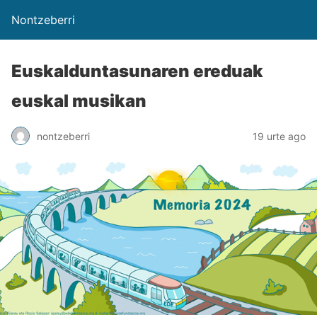
Nontzeberri
Euskalduntasunaren ereduak
euskal musikan
nontzeberri
19 urte ago