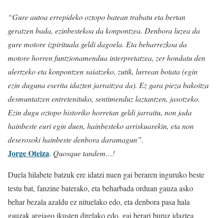
“Gure autoa errepideko oztopo batean trabatu eta bertan
geratzen bada, ezinbestekoa da konpontzea. Denbora luzea da
gure motore izpirituala geldi dagoela. Eta beharrezkoa da
motore horren funtzionamendua interpretatzea, zer hondatu den
ulertzeko eta konpontzen saiatzeko, zutik, lurrean botata (egin
ezin duguna eserita idazten jarraitzea da). Ez gara pieza bakoitza
desmuntatzen entretenituko, sentimenduz laztantzen, jasotzeko.
Ezin dugu oztopo historiko horretan geldi jarraitu, non jada
hainbeste euri egin duen, hainbesteko arriskuarekin, eta non
deserosoki hainbeste denbora daramagun”.
Jorge Oteiza
.
Quosque tandem…!
Duela hilabete batzuk ere idatzi nuen gai beraren inguruko beste
testu bat, fanzine baterako, eta beharbada orduan gauza asko
behar bezala azaldu ez nituelako edo, eta denbora pasa hala
gauzak argiago ikusten direlako edo, gai berari buruz idaztea