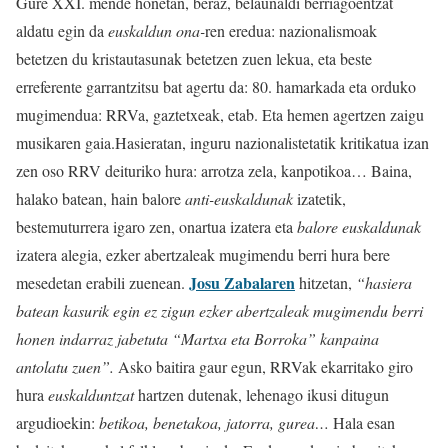
Gure XXI. mende honetan, beraz, belaunaldi berriagoentzat
aldatu egin da
euskaldun ona-
ren eredua: nazionalismoak
betetzen du kristautasunak betetzen zuen lekua, eta beste
erreferente garrantzitsu bat agertu da: 80. hamarkada eta orduko
mugimendua
: RRVa,
gaztetxeak, etab. Eta hemen agertzen zaigu
musikaren gaia.
Hasieratan, inguru nazionalistetatik kritikatua izan
zen oso RRV deituriko hura: arrotza zela, kanpotikoa… Baina,
halako batean, hain balore
anti-euskaldunak
izatetik,
beste
muturrera igaro zen, onartua izatera eta
balore euskaldunak
izatera alegia, ezker abertzaleak mugimendu berri hura bere
Josu Zabalaren
mesedetan erabili zuenean.
hitzetan,
“hasiera
batean kasurik egin ez zigun ezker abertzaleak mugimendu berri
honen indarraz jabetuta
“Martxa eta Borroka” kanpaina
antolatu zuen”.
Asko baitira gaur egun, RRVak ekarritako giro
hura
euskalduntzat
hartzen dutenak, lehenago ikusi ditugun
argudioekin:
betikoa, benetakoa,
jatorra, gurea…
Hala esan