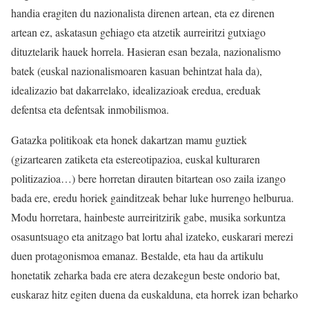
handia eragiten du nazionalista direnen artean, eta ez direnen
artean ez, askatasun gehiago eta atzetik aurreiritzi gutxiago
dituztelarik hauek horrela. Hasieran esan bezala, nazionalismo
batek (euskal nazionalismoaren kasuan behintzat hala da),
idealizazio bat dakarrelako, idealizazioak eredua, ereduak
defentsa eta defentsak inmobilismoa.
Gatazka politikoak eta honek dakartzan mamu guztiek
(gizartearen zatiketa eta estereotipazioa, euskal kulturaren
politizazioa…) bere horretan dirauten bitartean oso zaila izango
bada ere, eredu horiek gainditzeak behar luke hurrengo helburua.
Modu horretara, hainbeste aurreiritzirik gabe, musika sorkuntza
osasuntsuago eta anitzago bat lortu ahal izateko, euskarari merezi
duen protagonismoa emanaz. Bestalde, eta hau da artikulu
honetatik zeharka bada ere atera dezakegun beste ondorio bat,
euskaraz hitz egiten duena da euskalduna, eta horrek izan beharko