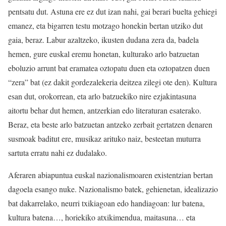
pentsatu dut. Astuna ere ez dut izan nahi, gai berari buelta gehiegi
emanez, eta bigarren testu motzago honekin bertan utziko dut
gaia, beraz. Labur azaltzeko, ikusten dudana zera da, badela
hemen, gure euskal eremu honetan, kulturako arlo batzuetan
eboluzio arrunt bat eramatea oztopatu duen eta oztopatzen duen
“zera” bat (ez dakit gordezalekeria deitzea zilegi ote den). Kultura
esan dut, orokorrean, eta arlo batzuekiko nire ezjakintasuna
aitortu behar dut hemen, antzerkian edo literaturan esaterako.
Beraz, eta beste arlo batzuetan antzeko zerbait gertatzen denaren
susmoak baditut ere, musikaz arituko naiz, besteetan muturra
sartuta erratu nahi ez dudalako.
Aferaren abiapuntua euskal nazionalismoaren existentzian bertan
dagoela esango nuke. Nazionalismo batek, gehienetan, idealizazio
bat dakarrelako, neurri txikiagoan edo handiagoan: lur batena,
kultura batena…, horiekiko atxikimendua, maitasuna… eta