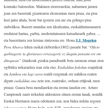
kontrako baloreekin. Makinen etorrerarekin, nabarmen jaisten
joan zen baserriak gizartearen ekonomian zuen pisua, eta pisu
hori jaitsi ahala, beste bat igotzen zen are eta gehiago:pisu
sinbolikoa. Baserri mundua zen idealizatua, euskalduntasunaren
eredutzat hartua, garbia, modernitatearen kutsadurarik gabea…,
J.J. Mogelen
eta baserritarra zen kristau zintzoena ere. Hona
Peru Abarca
lehen euskal eleberriko(1802) pasarte bat: “
Oficio
garbiagoric ta gloriaraco errazagoric ez daquin pensatu ere ote
ditequean”
(Jainkoak gizakia paradisutik bota zuenean eman zion
ogibidea nekazaritza izan zela eta).
Euskaldun fededun
esapideak
eta
Jainkoa eta lagi zarra
esaldi ezagunak ere nahikoa esaten
digute
euskaldun
ona
zein zen, esaterako, orduan erlijioak zuen
pisuaz. Gauza bera mendiarekin eta eremu lauekin ere. Arturo
Campionek zauri irekiekin alderatzen zituen eremu lauak, nondik
Euskal Herriaren izaera odolusten zen, non bidea irekita zegoen
inbasoreentzat
. Horra bada, nola XIX. mendearen amaiera eta