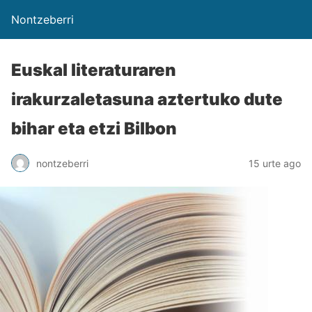
Nontzeberri
Euskal literaturaren
irakurzaletasuna aztertuko dute
bihar eta etzi Bilbon
nontzeberri
15 urte ago