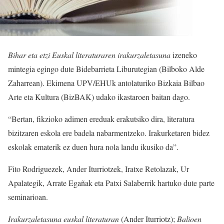
Bihar eta etzi Euskal literaturaren irakurzaletasuna
izeneko
mintegia egingo dute Bidebarrieta Liburutegian (Bilboko Alde
Zaharrean). Ekimena UPV/EHUk antolaturiko Bizkaia Bilbao
Arte eta Kultura (BizBAK) udako ikastaroen baitan dago.
“Bertan, fikzioko adimen ereduak erakutsiko dira, literatura
bizitzaren eskola ere badela nabarmentzeko. Irakurketaren bidez
eskolak ematerik ez duen hura nola landu ikusiko da”.
Fito Rodriguezek, Ander Iturriotzek, Iratxe Retolazak, Ur
Apalategik, Arrate Egañak eta Patxi Salaberrik hartuko dute parte
seminarioan.
Irakurzaletasuna euskal literaturan
(Ander Iturriotz);
Balioen