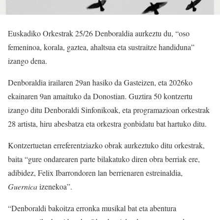
Euskadiko Orkestrak 25/26 Denboraldia aurkeztu du, “oso
femeninoa, korala, gaztea, ahaltsua eta sustraitze handiduna”
izango dena.
Denboraldia irailaren 29an hasiko da Gasteizen, eta 2026ko
ekainaren 9an amaituko da Donostian. Guztira 50 kontzertu
izango ditu Denboraldi Sinfonikoak, eta programazioan orkestrak
28 artista, hiru abesbatza eta orkestra gonbidatu bat hartuko ditu.
Kontzertuetan erreferentziazko obrak aurkeztuko ditu orkestrak,
baita “gure ondarearen parte bilakatuko diren obra berriak ere,
adibidez, Felix Ibarrondoren lan berrienaren estreinaldia,
Guernica
izenekoa”.
“Denboraldi bakoitza erronka musikal bat eta abentura