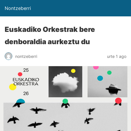
Nontzeberri
Euskadiko Orkestrak bere
denboraldia aurkeztu du
nontzeberri
urte 1 ago