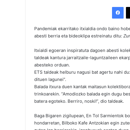
Facebook
Pandemiak ekarritako itxialdia ondo baino ho
abesti berria eta bideoklipa estreinatu ditu:
Zur
Itxialdi egoeran inspiratuta dagoen abesti kol
taldeak kantura jarraitzaile-laguntzaileen ekar
abesteko orduan.
ETS taldeak helburu nagusi bat agertu nahi du
dituen lagunei”.
Balada itxura duen kantak maitasun kolektibor
trinkoarekin. “Amodiozko balada egin dugu bes
batera egoteko. Berriro, noski!”, dio taldeak.
Baga Bigaren zigilupean, En Tol Sarmientok b
hondarretan, Bilboko Kafe Antzokian egin zute