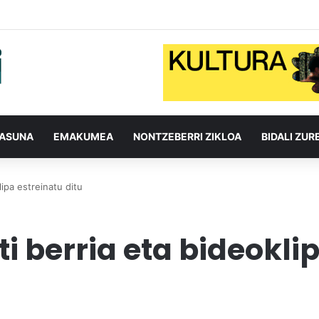
TASUNA
EMAKUMEA
NONTZEBERRI ZIKLOA
BIDALI ZUR
ipa estreinatu ditu
i berria eta bideoklip