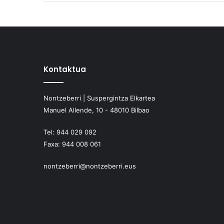
Kontaktua
Nontzeberri | Suspergintza Elkartea
Manuel Allende, 10 - 48010 Bilbao
Tel:
944 029 092
Faxa:
944 008 061
nontzeberri@nontzeberri.eus