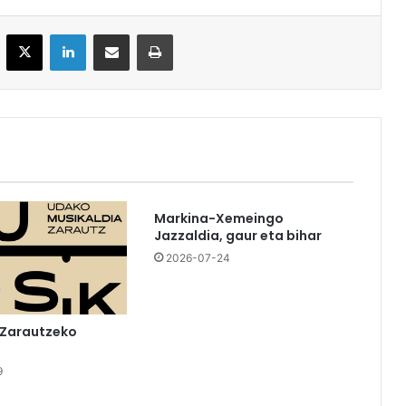
acebook
X
LinkedIn
Partekatu e-posta bidez
Inprimatu
Markina-Xemeingo
Jazzaldia, gaur eta bihar
2026-07-24
 Zarautzeko
9