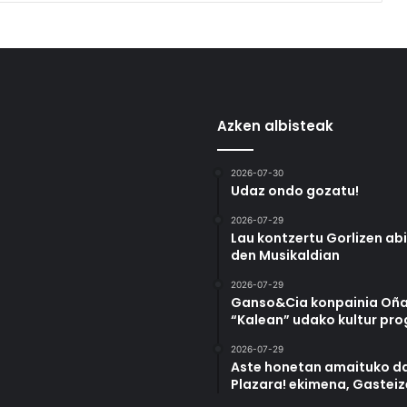
Azken albisteak
2026-07-30
Udaz ondo gozatu!
2026-07-29
Lau kontzertu Gorlizen ab
den Musikaldian
2026-07-29
Ganso&Cia konpainia Oña
“Kalean” udako kultur pr
2026-07-29
Aste honetan amaituko da
Plazara! ekimena, Gastei