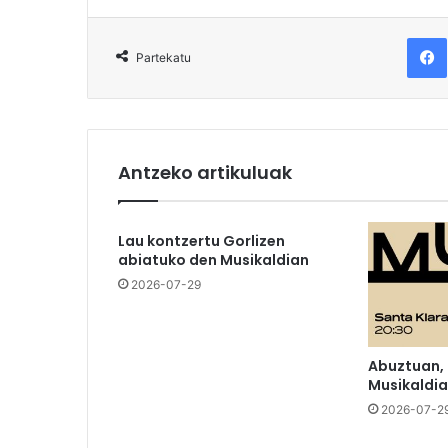
F
Partekatu
Antzeko artikuluak
Lau kontzertu Gorlizen
abiatuko den Musikaldian
2026-07-29
Abuztuan,
Musikaldia
2026-07-2