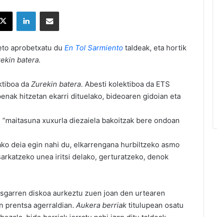
X
LinkedIn
Partekatu e-posta bidez
beto aprobetxatu du
En Tol Sarmiento
taldeak, eta hortik
ekin batera.
ektiboa da
Zurekin batera
. Abesti kolektiboa da ETS
penak hitzetan ekarri dituelako, bideoaren gidoian eta
: “maitasuna xuxurla diezaiela bakoitzak bere ondoan
ako deia egin nahi du, elkarrengana hurbiltzeko asmo
arkatzeko unea iritsi delako, gerturatzeko, denok
osgarren diskoa aurkeztu zuen joan den urtearen
n prentsa agerraldian.
Aukera berriak
titulupean osatu