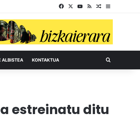
Facebook
X
YouTube
RSS
Ausazko artikul
Sidebar
Bilatu honel
E ALBISTEA
KONTAKTUA
a estreinatu ditu