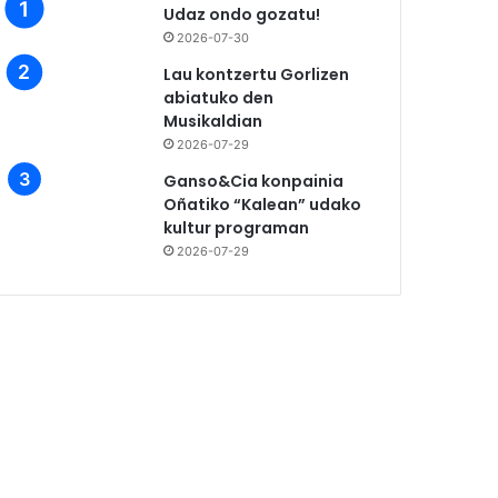
Udaz ondo gozatu!
2026-07-30
Lau kontzertu Gorlizen
abiatuko den
Musikaldian
2026-07-29
Ganso&Cia konpainia
Oñatiko “Kalean” udako
kultur programan
2026-07-29