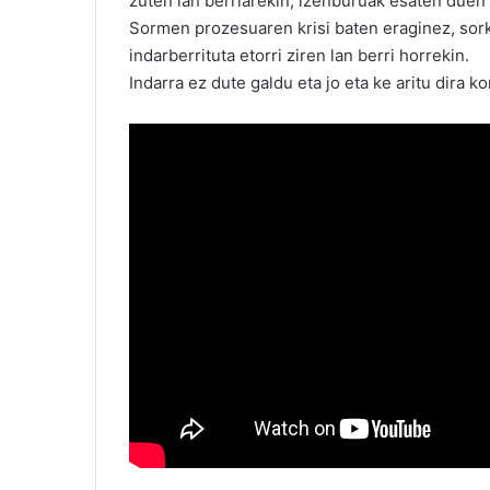
zuten lan berriarekin, izenburuak esaten duen b
Sormen prozesuaren krisi baten eraginez, sork
indarberrituta etorri ziren lan berri horrekin.
Indarra ez dute galdu eta jo eta ke aritu dira 