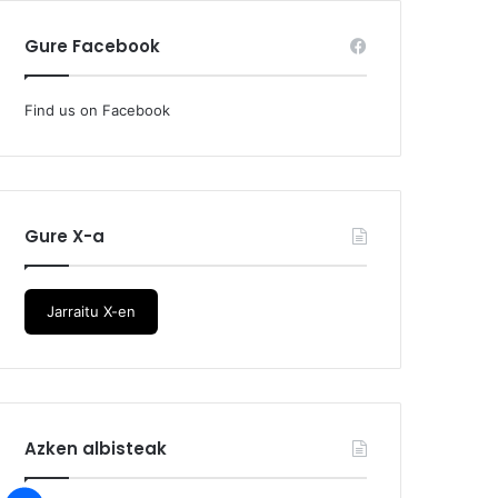
Gure Facebook
Find us on Facebook
Gure X-a
Jarraitu X-en
Azken albisteak