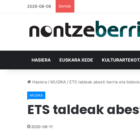
2026-08-09
Berriak
HASIERA
EUSKARA XEDE
KULTURARTEKO
Hasiera
/
MUSIKA
/
ETS taldeak abesti berria eta bideokl
MUSIKA
ETS taldeak abest
2020-06-11