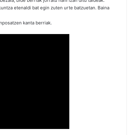
ezala, bide berriak jorratu nahi izan ditu taldeak.
untza etenaldi bat egin zuten urte batzuetan. Baina
konposatzen kanta berriak.