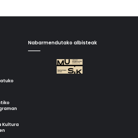
Nabarmendutako albisteak
iatuko
tiko
ograman
 Kultura
zen