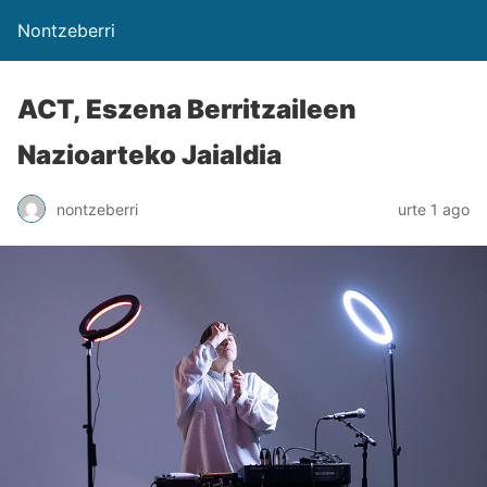
Nontzeberri
ACT, Eszena Berritzaileen
Nazioarteko Jaialdia
nontzeberri
urte 1 ago