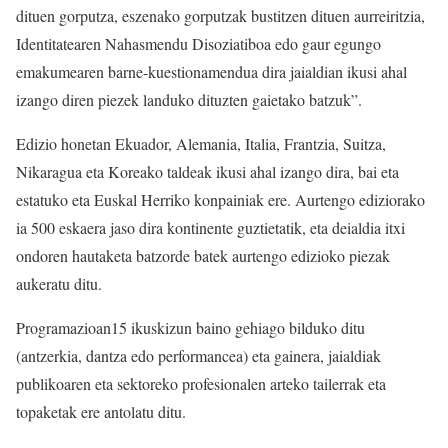
dituen gorputza, eszenako gorputzak bustitzen dituen aurreiritzia,
Identitatearen Nahasmendu Disoziatiboa edo gaur egungo
emakumearen barne-kuestionamendua dira jaialdian ikusi ahal
izango diren piezek landuko dituzten gaietako batzuk”.
Edizio honetan Ekuador, Alemania, Italia, Frantzia, Suitza,
Nikaragua eta Koreako taldeak ikusi ahal izango dira, bai eta
estatuko eta Euskal Herriko konpainiak ere. Aurtengo ediziorako
ia 500 eskaera jaso dira kontinente guztietatik, eta deialdia itxi
ondoren hautaketa batzorde batek aurtengo edizioko piezak
aukeratu ditu.
Programazioan15 ikuskizun baino gehiago bilduko ditu
(antzerkia, dantza edo performancea) eta gainera, jaialdiak
publikoaren eta sektoreko profesionalen arteko tailerrak eta
topaketak ere antolatu ditu.