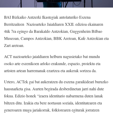
BAI Bizkaiko Antzerki Ikastegiak antolaturiko Eszena
Berritzaileen Nazioarteko Jaialdiaren XXII. edizioa ekainaren
4tik 7ra egingo da Barakaldo Antzokian, Guggenheim Bilbao
Museoan, Campos Antzokian, BBK Aretoan, Kafe Antzokian eta
Zart aretoan.
ACT nazioarteko jaialdiaren helburu nagusietako bat mundu
osoko arte eszenikoen arloko erakunde, espazio, proiektu eta
artisten artean harremanak ezartzea eta aukerak sortzea da.
Urtero, ACTek gai bat aukeratzen du eszena garaikideari buruzko
hausnarketa gisa. Aurten begirada desberdinetan jarri nahi dute
fokua. Edizio honek “izaera identitario nabarmena duten lanak
biltzen ditu. Izakia eta bere nortasun soziala, identitatearen eta
generoaren muga jariakorrak, folklorearen egiturak jorratzen