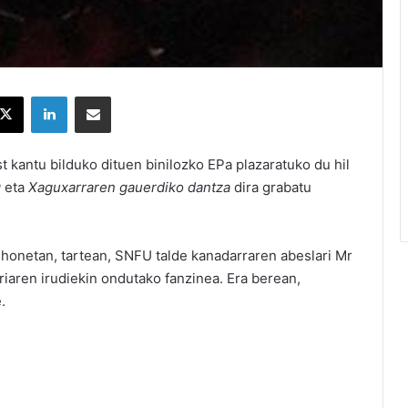
X
LinkedIn
Partekatu e-posta bidez
t kantu bilduko dituen binilozko EPa plazaratuko du hil
g
eta
Xaguxarraren
gauerdiko
dantza
dira grabatu
 honetan, tartean, SNFU talde kanadarraren abeslari Mr
riaren irudiekin ondutako fanzinea. Era berean,
.