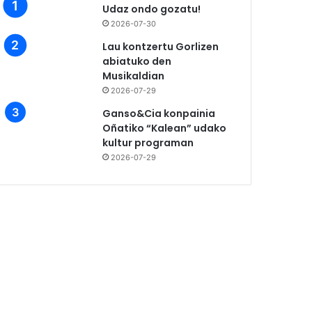
Udaz ondo gozatu!
2026-07-30
Lau kontzertu Gorlizen
abiatuko den
Musikaldian
2026-07-29
Ganso&Cia konpainia
Oñatiko “Kalean” udako
kultur programan
2026-07-29