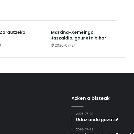
 Zarautzeko
Markina-Xemeingo
Jazzaldia, gaur eta bihar
9
2026-07-24
Azken albisteak
2026-07-30
Udaz ondo gozatu!
2026-07-29