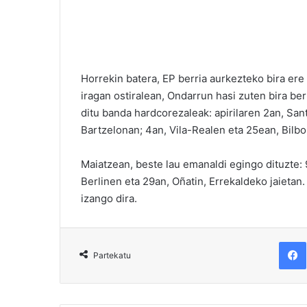
Horrekin batera, EP berria aurkezteko bira ere 
iragan ostiralean, Ondarrun hasi zuten bira berr
ditu banda hardcorezaleak: apirilaren 2an, Sant
Bartzelonan; 4an, Vila-Realen eta 25ean, Bilb
Maiatzean, beste lau emanaldi egingo dituzte:
Berlinen eta 29an, Oñatin, Errekaldeko jaieta
izango dira.
F
Partekatu