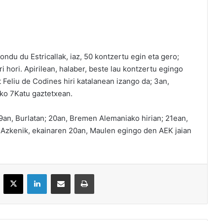
ondu du Estricallak, iaz, 50 kontzertu egin eta gero;
i hori. Apirilean, halaber, beste lau kontzertu egingo
 Feliu de Codines hiri katalanean izango da; 3an,
oko 7Katu gaztetxean.
 9an, Burlatan; 20an, Bremen Alemaniako hirian; 21ean,
n. Azkenik, ekainaren 20an, Maulen egingo den AEK jaian
acebook
X
LinkedIn
Partekatu e-posta bidez
Inprimatu