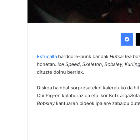
Facebook
Estricalla
hardcore-punk bandak
Hutsartea
bos
honetan.
Ice
Speed
,
Skeleton
,
Bobsley
,
Kurlin
dituzte doinu berriak.
Diskoa hainbat sorpresarekin kaleratuko da hil
Chi Pig-en kolaborazioa eta Ikor Kotx argazkila
Bobsley
kantuaren bideoklipa ere zabaldu dute