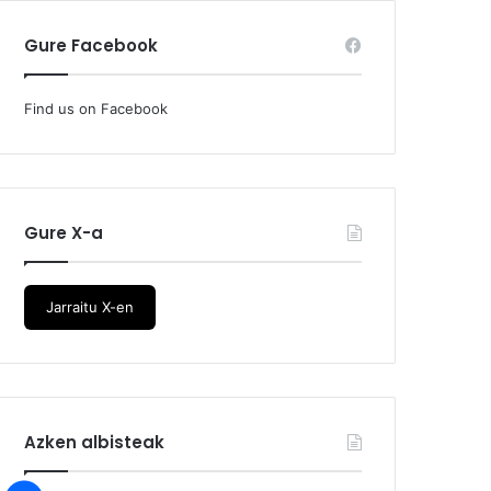
Gure Facebook
Find us on Facebook
Gure X-a
Jarraitu X-en
Azken albisteak