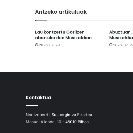
Antzeko artikuluak
Lau kontzertu Gorlizen
Abuztuan,
abiatuko den Musikaldian
Musikaldia
2026-07-29
2026-07-2
Kontaktua
Nontzeberri | Suspergintza Elkartea
Manuel Allende, 10 - 48010 Bilbao