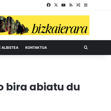
Facebook
X
YouTube
RSS
Ausazko artikul
Sidebar
Bilatu honel
E ALBISTEA
KONTAKTUA
o bira abiatu du