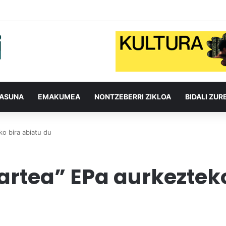
TASUNA
EMAKUMEA
NONTZEBERRI ZIKLOA
BIDALI ZUR
ko bira abiatu du
sartea” EPa aurkeztek