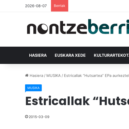
2026-08-07
Berriak
HASIERA
EUSKARA XEDE
KULTURARTEKO
Hasiera
/
MUSIKA
/
Estricallak “Hutsartea” EPa aurkezte
MUSIKA
Estricallak “Hut
2015-03-09