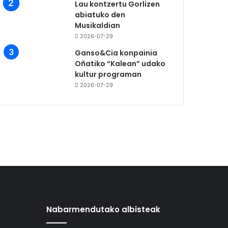
Lau kontzertu Gorlizen
abiatuko den
Musikaldian
2026-07-29
Ganso&Cia konpainia
Oñatiko “Kalean” udako
kultur programan
2026-07-29
Nabarmendutako albisteak