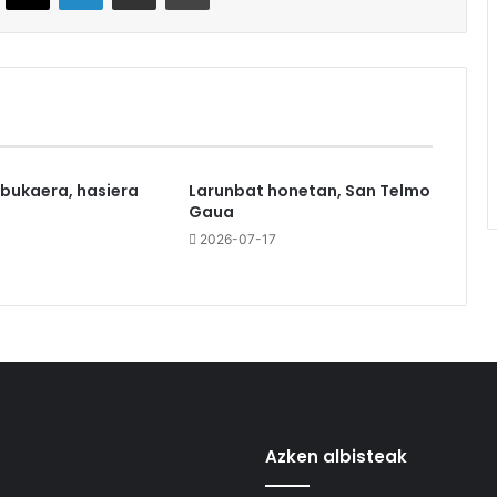
 bukaera, hasiera
Larunbat honetan, San Telmo
Gaua
0
2026-07-17
Azken albisteak