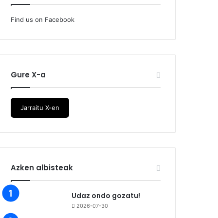
Find us on Facebook
Gure X-a
Jarraitu X-en
Azken albisteak
Udaz ondo gozatu!
2026-07-30