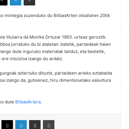
o mintegia zuzenduko du BilbaoArten otsailaren 20tik
le titularra da Monika Ortuzar 1993. urteaz geroztik.
iboa jorratuko du bi ataletan: batetik, partaideek haien
zango dute inguruko materialak landuz, eta bestetik,
ere intuizioa izango du ardatz.
gungoak aztertuko dituzte, partaideen arteko eztabaida
koa izango da, gutxienez, hiru dimentsioetako eskultura
rko dute
BilbaoArtera
.
ebook
X
LinkedIn
Partekatu e-posta bidez
Inprimatu