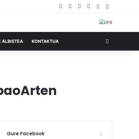
Facebook
X
YouTube
RSS
Ausazko artikul
Sidebar
Bilatu honela
E ALBISTEA
KONTAKTUA
lbaoArten
Gure Facebook