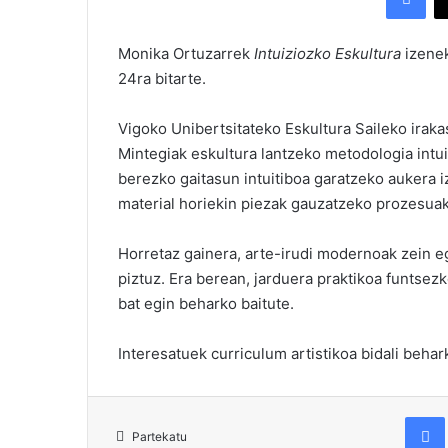
Monika Ortuzarrek
Intuiziozko Eskultura
izenek
24ra bitarte.
Vigoko Unibertsitateko Eskultura Saileko irakas
Mintegiak eskultura lantzeko metodologia intuit
berezko gaitasun intuitiboa garatzeko aukera i
material horiekin piezak gauzatzeko prozesuak 
Horretaz gainera, arte-irudi modernoak zein e
piztuz. Era berean, jarduera praktikoa funtsez
bat egin beharko baitute.
Interesatuek curriculum artistikoa bidali beha
Fac
Partekatu