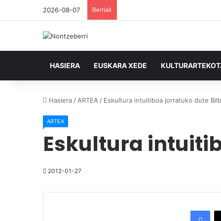
2026-08-07
Berriak
HASIERA
EUSKARA XEDE
KULTURARTEKO
Hasiera
/
ARTEA
/
Eskultura intuitiboa jorratuko dute Bi
ARTEA
Eskultura intuiti
2012-01-27
Facebook