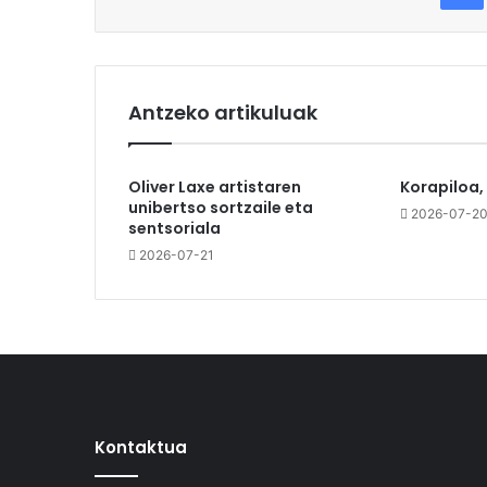
Antzeko artikuluak
Oliver Laxe artistaren
Korapiloa,
unibertso sortzaile eta
2026-07-2
sentsoriala
2026-07-21
Kontaktua