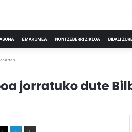
TASUNA
EMAKUMEA
NONTZEBERRI ZIKLOA
BIDALI ZUR
lbaoArten
boa jorratuko dute Bi
X
LinkedIn
Partekatu e-posta bidez