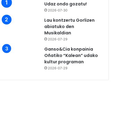
Udaz ondo gozatu!
2026-07-30
Lau kontzertu Gorlizen
abiatuko den
Musikaldian
2026-07-29
Ganso&Cia konpainia
Oñatiko “Kalean” udako
kultur programan
2026-07-29