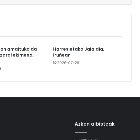
tan amaituko da
Harresietako Jaialdia,
azara! ekimena,
Iruñean
2026-07-28
9
Azken albisteak
2026-07-30