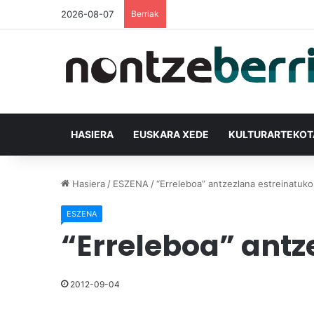
2026-08-07
Berriak
HASIERA
EUSKARA XEDE
KULTURARTEKO
Hasiera
/
ESZENA
/
“Erreleboa” antzezlana estreinatuk
ESZENA
“Erreleboa” antz
2012-09-04