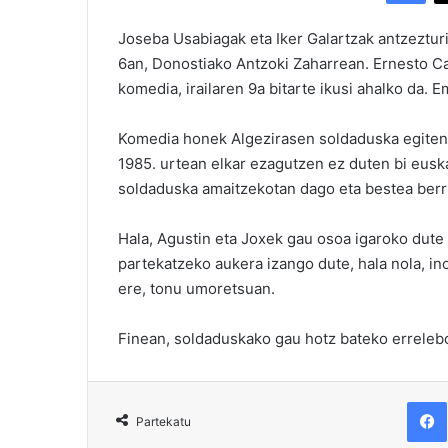
Joseba Usabiagak eta Iker Galartzak antzeztur
6an, Donostiako Antzoki Zaharrean. Ernesto Ca
komedia, irailaren 9a bitarte ikusi ahalko da. 
Komedia honek Algezirasen soldaduska egiten a
1985. urtean elkar ezagutzen ez duten bi eus
soldaduska amaitzekotan dago eta bestea berri
Hala, Agustin eta Joxek gau osoa igaroko dute 
partekatzeko aukera izango dute, hala nola, inoz
ere, tonu umoretsuan.
Finean, soldaduskako gau hotz bateko erreleb
F
Partekatu