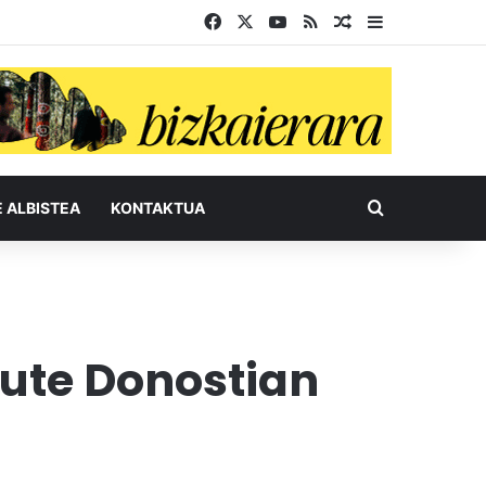
Facebook
X
YouTube
RSS
Ausazko artikul
Sidebar
Bilatu honel
E ALBISTEA
KONTAKTUA
dute Donostian