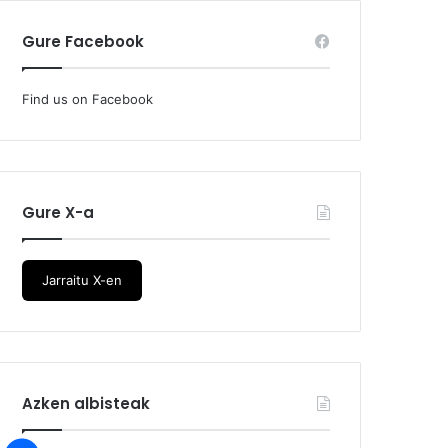
Gure Facebook
Find us on Facebook
Gure X-a
Jarraitu X-en
Azken albisteak