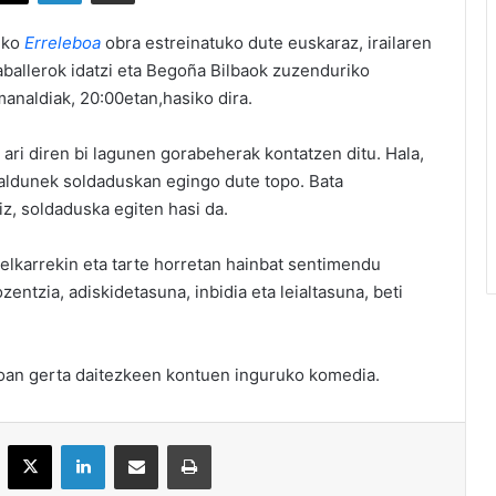
iko
Erreleboa
obra estreinatuko dute euskaraz, irailaren
ballerok idatzi eta Begoña Bilbaok zuzenduriko
Emanaldiak, 20:00etan,hasiko dira.
ri diren bi lagunen gorabeherak kontatzen ditu. Hala,
kaldunek soldaduskan egingo dute topo. Bata
z, soldaduska egiten hasi da.
elkarrekin eta tarte horretan hainbat sentimendu
entzia, adiskidetasuna, inbidia eta leialtasuna, beti
oan gerta daitezkeen kontuen inguruko komedia.
acebook
X
LinkedIn
Partekatu e-posta bidez
Inprimatu