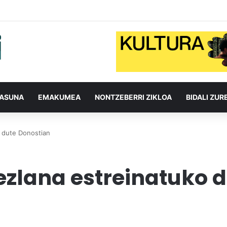
TASUNA
EMAKUMEA
NONTZEBERRI ZIKLOA
BIDALI ZUR
o dute Donostian
ezlana estreinatuko 