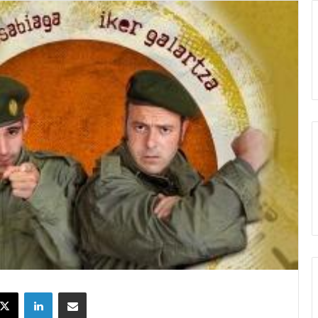
X
LinkedIn
Partekatu e-posta bidez