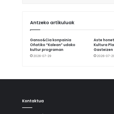
Antzeko artikuluak
Ganso&Cia konpainia
Aste hone
Oñatiko “Kalean” udako
Kultura Pl
kultur programan
Gasteizen
2026-07-29
2026-07-2
Kontaktua