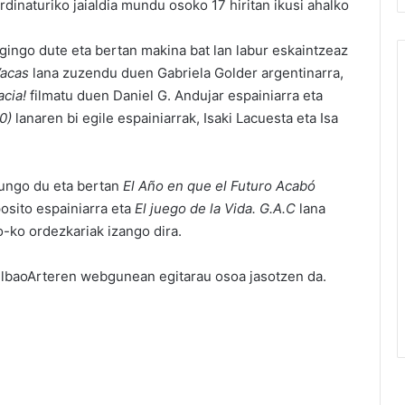
rdinaturiko jaialdia mundu osoko 17 hiritan ikusi ahalko
ngo dute eta bertan makina bat lan labur eskaintzeaz
acas
lana zuzendu duen Gabriela Golder argentinarra,
cia!
filmatu duen Daniel G. Andujar espainiarra eta
0)
lanaren bi egile espainiarrak, Isaki Lacuesta eta Isa
aungo du eta bertan
El Año en que el Futuro Acabó
osito espainiarra eta
El juego de la Vida. G.A.C
lana
-ko ordezkariak izango dira.
ilbaoArteren
webgunean egitarau osoa jasotzen da.