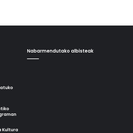
Nabarmendutako albisteak
iatuko
tiko
ograman
 Kultura