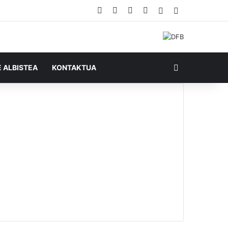
Facebook
X
YouTube
RSS
Ausazko artikul
Sidebar
Bilatu honela
E ALBISTEA
KONTAKTUA