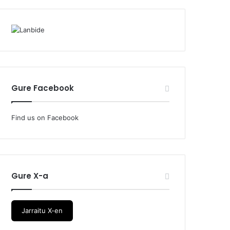
Gure Facebook
Find us on Facebook
Gure X-a
Jarraitu X-en