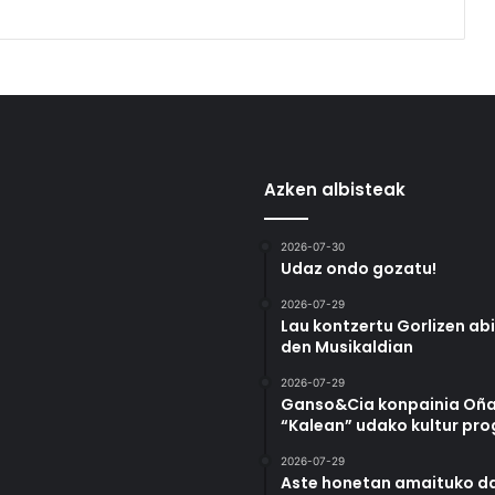
Azken albisteak
2026-07-30
Udaz ondo gozatu!
2026-07-29
Lau kontzertu Gorlizen ab
den Musikaldian
2026-07-29
Ganso&Cia konpainia Oña
“Kalean” udako kultur pr
2026-07-29
Aste honetan amaituko da