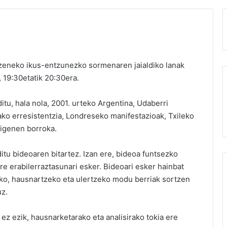
zeneko ikus-entzunezko sormenaren jaialdiko lanak
4, 19:30etatik 20:30era.
ditu, hala nola, 2001. urteko Argentina, Udaberri
ko erresistentzia, Londreseko manifestazioak, Txileko
igenen borroka.
itu bideoaren bitartez. Izan ere, bideoa funtsezko
e erabilerraztasunari esker. Bideoari esker hainbat
eko, hausnartzeko eta ulertzeko modu berriak sortzen
uz.
n ez ezik, hausnarketarako eta analisirako tokia ere