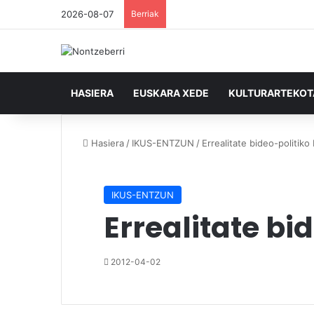
2026-08-07
Berriak
HASIERA
EUSKARA XEDE
KULTURARTEKO
Hasiera
/
IKUS-ENTZUN
/
Errealitate bideo-politiko 
IKUS-ENTZUN
Errealitate bi
2012-04-02