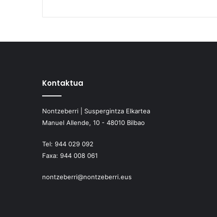
Kontaktua
Nontzeberri | Suspergintza Elkartea
Manuel Allende, 10 - 48010 Bilbao
Tel:
944 029 092
Faxa:
944 008 061
nontzeberri@nontzeberri.eus