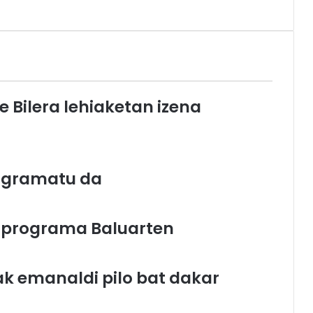
e Bilera lehiaketan izena
rogramatu da
“ programa Baluarten
k emanaldi pilo bat dakar