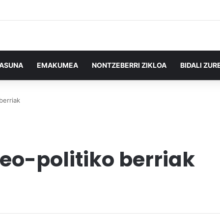
TASUNA
EMAKUMEA
NONTZEBERRI ZIKLOA
BIDALI ZUR
berriak
deo-politiko berriak