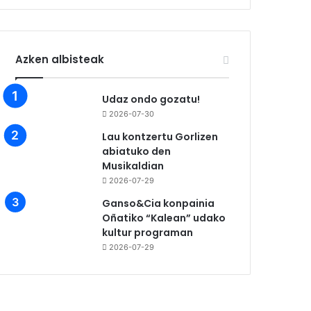
Azken albisteak
Udaz ondo gozatu!
2026-07-30
Lau kontzertu Gorlizen
abiatuko den
Musikaldian
2026-07-29
Ganso&Cia konpainia
Oñatiko “Kalean” udako
kultur programan
2026-07-29