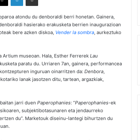
oparoa atondu du denboraldi berri honetan. Gainera,
denboraldi hasierako erakusketa berrien inaugurazioan
koteak bere azken diskoa,
Vender la sombra
, aurkeztuko
ira Artium museoan. Hala, Esther Ferrerek
Lau
kusketa paratu du. Urriaren 7an, gainera, performancea
 kontzepturen inguruan oinarritzen da:
Denbora
,
skotariko lanak jasotzen ditu, tartean, argazkiak,
baitan jarri duen
Paperophanies
: “
Paperophanies
-ek
isikoaren, subjektibotasunaren eta jendaurreko
ertzen du”. Marketouk diseinu-lantegi bihurtzen du
ruan.