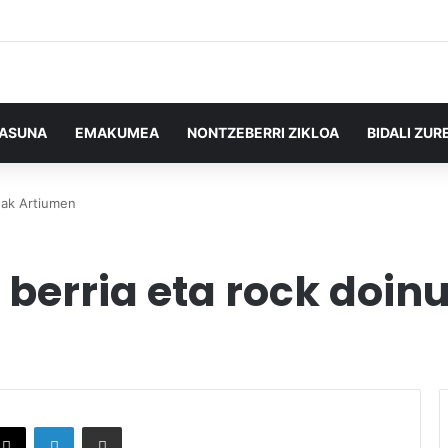
TASUNA
EMAKUMEA
NONTZEBERRI ZIKLOA
BIDALI ZUR
uak Artiumen
 berria eta rock doi
X
LinkedIn
Partekatu e-posta bidez