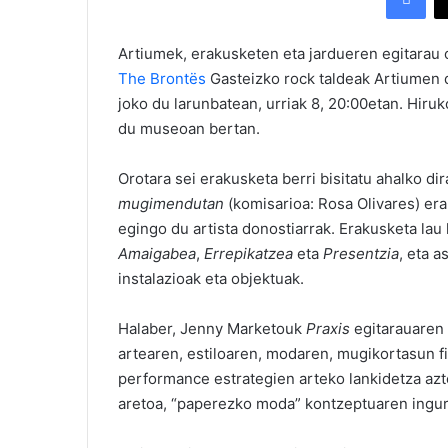
Artiumek, erakusketen eta jardueren egitarau 
The Brontës
Gasteizko rock taldeak Artiumen 
joko du larunbatean, urriak 8, 20:00etan. Hiru
du museoan bertan.
Orotara sei erakusketa berri bisitatu ahalko d
mugimendutan
(komisarioa: Rosa Olivares) era
egingo du artista donostiarrak. Erakusketa lau
Amaigabea
,
Errepikatzea
eta
Presentzia
, eta a
instalazioak eta objektuak.
Halaber, Jenny Marketouk
Praxis
egitarauaren 
artearen, estiloaren, modaren, mugikortasun f
performance estrategien arteko lankidetza azt
aretoa, “paperezko moda” kontzeptuaren ingu