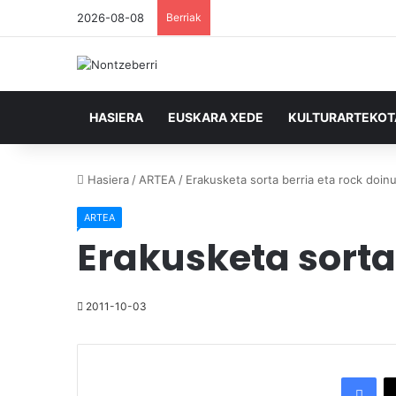
2026-08-08
Berriak
HASIERA
EUSKARA XEDE
KULTURARTEKO
Hasiera
/
ARTEA
/
Erakusketa sorta berria eta rock doin
ARTEA
Erakusketa sorta
2011-10-03
Facebook