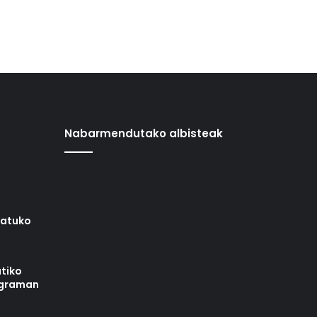
Nabarmendutako albisteak
iatuko
tiko
ograman