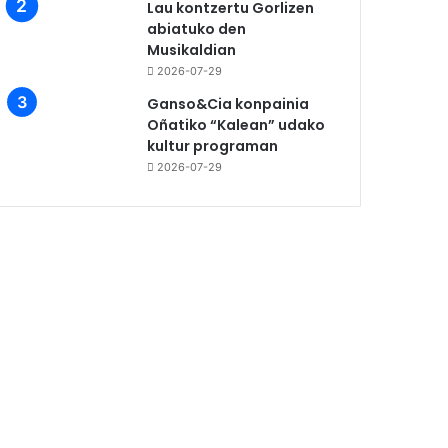
Lau kontzertu Gorlizen
abiatuko den
Musikaldian
2026-07-29
Ganso&Cia konpainia
Oñatiko “Kalean” udako
kultur programan
2026-07-29