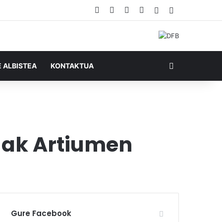
Facebook
X
YouTube
RSS
Ausazko artikul
Sidebar
Bilatu honela
E ALBISTEA
KONTAKTUA
nuak Artiumen
Gure Facebook