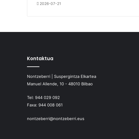
2026-07-21
Kontaktua
Nontzeberri | Suspergintza Elkartea
Manuel Allende, 10 - 48010 Bilbao
Tel:
944 029 092
Faxa:
944 008 061
nontzeberri@nontzeberri.eus