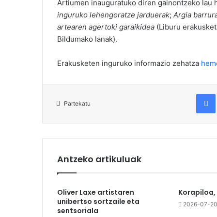
Artiumen inauguratuko diren gainontzeko lau 
inguruko lehengoratze jarduerak
;
Argia barrur
artearen agertoki garaikidea
(Liburu erakusket
Bildumako lanak).
Erakusketen inguruko informazio zehatza
hem
Fac
Partekatu
Antzeko artikuluak
Oliver Laxe artistaren
Korapiloa,
unibertso sortzaile eta
2026-07-2
sentsoriala