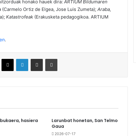
hitzorduak honako hauek dira:
ARTIUM Bildumaren
a
(Carmelo Ortiz de Elgea, Jose Luis Zumeta);
Araba,
a);
Katastrofeak
(Erakusketa pedagogikoa. ARTIUM
en
.
ebook
X
LinkedIn
Partekatu e-posta bidez
Inprimatu
 bukaera, hasiera
Larunbat honetan, San Telmo
Gaua
0
2026-07-17