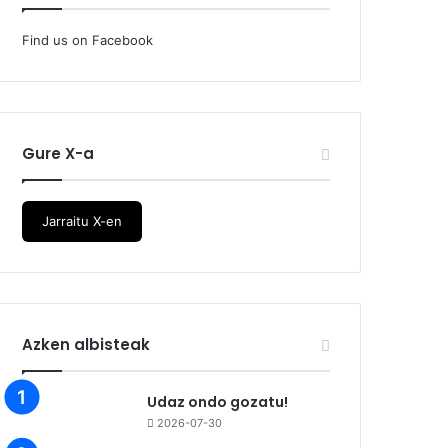
Find us on Facebook
Gure X-a
Jarraitu X-en
Azken albisteak
Udaz ondo gozatu!
2026-07-30