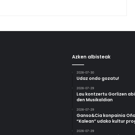
Azken albisteak
2026-07-30
Udaz ondo gozatu!
2026-07-29
Lau kontzertu Gorlizen ab
den Musikaldian
2026-07-29
Ganso&Cia konpainia Oña
“Kalean” udako kultur pr
2026-07-29