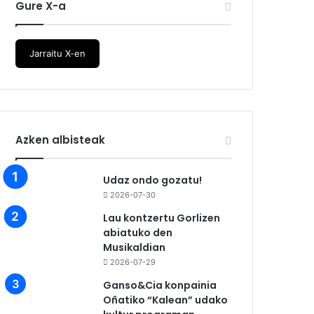
Gure X-a
Jarraitu X-en
Azken albisteak
Udaz ondo gozatu!
2026-07-30
Lau kontzertu Gorlizen
abiatuko den
Musikaldian
2026-07-29
Ganso&Cia konpainia
Oñatiko “Kalean” udako