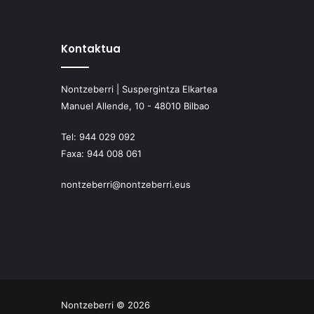
Kontaktua
Nontzeberri | Suspergintza Elkartea
Manuel Allende, 10 - 48010 Bilbao
Tel:
944 029 092
Faxa:
944 008 061
nontzeberri@nontzeberri.eus
Nontzeberri © 2026