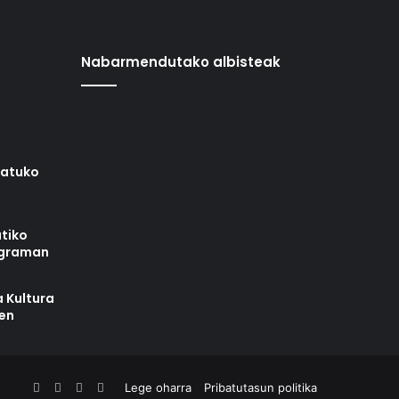
Nabarmendutako albisteak
iatuko
tiko
ograman
 Kultura
zen
Facebook
X
YouTube
RSS
Lege oharra
Pribatutasun politika