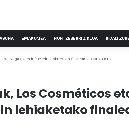
TASUNA
EMAKUMEA
NONTZEBERRI ZIKLOA
BIDALI ZUR
 eta Noga taldeak Rockein lehiaketako finalean lehiatuko dira
ak, Los Cosméticos e
in lehiaketako finale