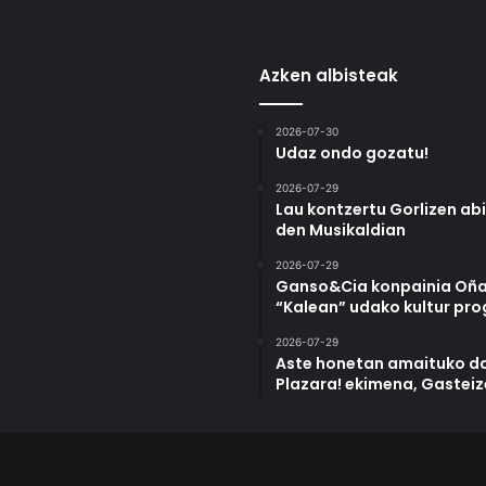
Azken albisteak
2026-07-30
Udaz ondo gozatu!
2026-07-29
Lau kontzertu Gorlizen ab
den Musikaldian
2026-07-29
Ganso&Cia konpainia Oña
“Kalean” udako kultur pr
2026-07-29
Aste honetan amaituko da
Plazara! ekimena, Gastei