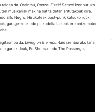
o taldea da. Oraintsu,
Danze! Zizek! Danze!
izenburuko
uten musikariak makina bat taldetan aritutakoak dira,
 edo Elfo Negro. Hirukoteak post-punk kutsuko rock
rock, garage-rock edo psikodelia tarteak ere antzematen
gabe.
k egitasmoa da.
Living on the mountain
izenburuko lana
, zein garaikideak, Ed Sheeran edo The Passenge,