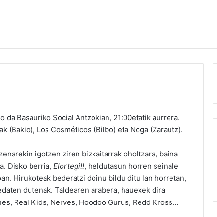
 da Basauriko Social Antzokian, 21:00etatik aurrera.
ak (Bakio), Los Cosméticos (Bilbo) eta Noga (Zarautz).
izenarekin igotzen ziren bizkaitarrak oholtzara, baina
a. Disko berria,
Elortegi!!
, heldutasun horren seinale
an. Hirukoteak bederatzi doinu bildu ditu lan horretan,
 edaten dutenak. Taldearen arabera, hauexek dira
ones, Real Kids, Nerves, Hoodoo Gurus, Redd Kross…