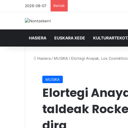
2026-08-07
Berriak
HASIERA
EUSKARA XEDE
KULTURARTEKO
Hasiera
/
MUSIKA
/
Elortegi Anayak, Los Cosméticos
MUSIKA
Elortegi Anay
taldeak Rocke
dira