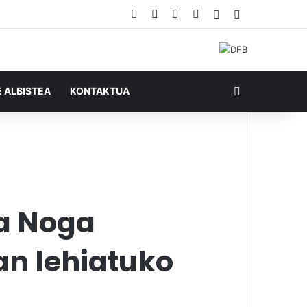
Facebook
X
YouTube
RSS
Ausazko artikul
Sidebar
Bilatu honela
E ALBISTEA
KONTAKTUA
ta Noga
an lehiatuko