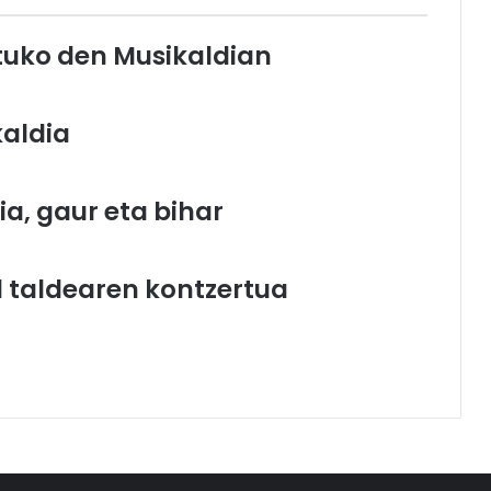
atuko den Musikaldian
kaldia
a, gaur eta bihar
 taldearen kontzertua