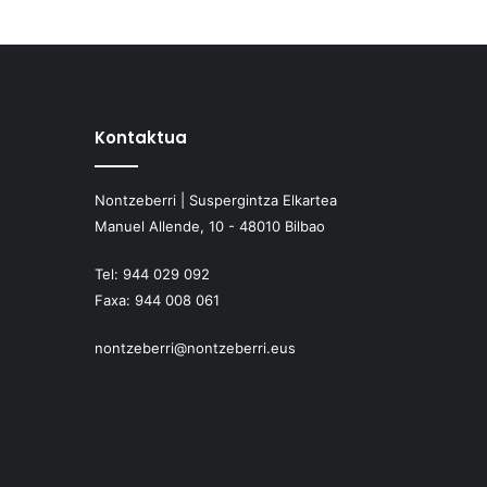
Kontaktua
Nontzeberri | Suspergintza Elkartea
Manuel Allende, 10 - 48010 Bilbao
Tel:
944 029 092
Faxa:
944 008 061
nontzeberri@nontzeberri.eus