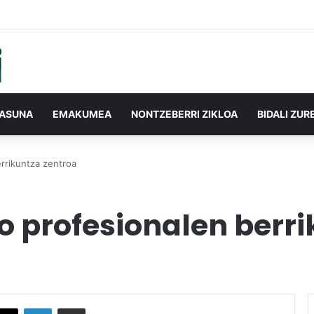
TASUNA
EMAKUMEA
NONTZEBERRI ZIKLOA
BIDALI ZUR
rrikuntza zentroa
o profesionalen berri
X
LinkedIn
Partekatu e-posta bidez