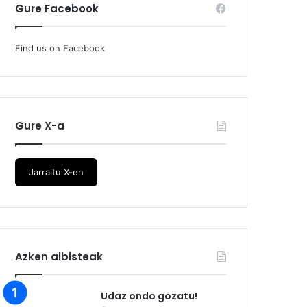
Gure Facebook
Find us on Facebook
Gure X-a
Jarraitu X-en
Azken albisteak
Udaz ondo gozatu!