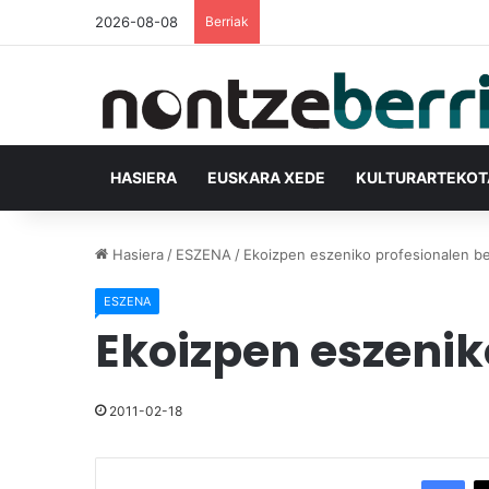
2026-08-08
Berriak
HASIERA
EUSKARA XEDE
KULTURARTEKO
Hasiera
/
ESZENA
/
Ekoizpen eszeniko profesionalen be
ESZENA
Ekoizpen eszenik
2011-02-18
Facebook