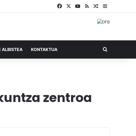
Facebook
X
YouTube
RSS
Ausazko artikul
Sidebar
Bilatu honel
E ALBISTEA
KONTAKTUA
kuntza zentroa