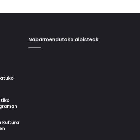
Nabarmendutako albisteak
iatuko
tiko
ograman
 Kultura
zen