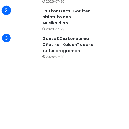
2026-07-30
Lau kontzertu Gorlizen
abiatuko den
Musikaldian
2026-07-29
Ganso&Cia konpainia
Oñatiko “Kalean” udako
kultur programan
2026-07-29