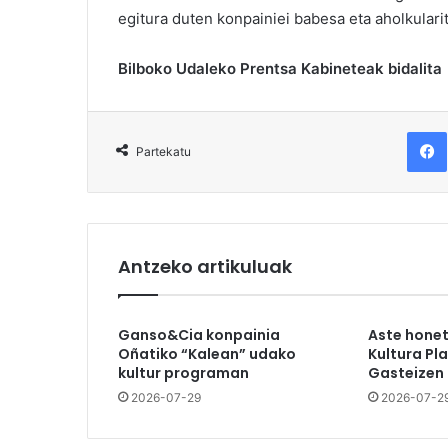
egitura duten konpainiei babesa eta aholkularit
Bilboko Udaleko Prentsa Kabineteak bidalita
F
Partekatu
Antzeko artikuluak
Ganso&Cia konpainia
Aste hone
Oñatiko “Kalean” udako
Kultura Pl
kultur programan
Gasteizen
2026-07-29
2026-07-2