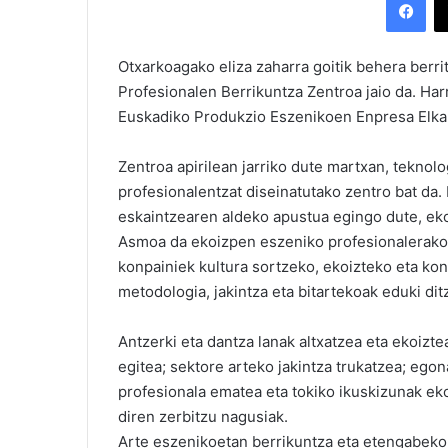
Otxarkoagako eliza zaharra goitik behera berr
Profesionalen Berrikuntza Zentroa jaio da. Har
Euskadiko Produkzio Eszenikoen Enpresa Elkar
Zentroa apirilean jarriko dute martxan, teknol
profesionalentzat diseinatutako zentro bat da.
eskaintzearen aldeko apustua egingo dute, ekoi
Asmoa da ekoizpen eszeniko profesionalerako
konpainiek kultura sortzeko, ekoizteko eta ko
metodologia, jakintza eta bitartekoak eduki dit
Antzerki eta dantza lanak altxatzea eta ekoizte
egitea; sektore arteko jakintza trukatzea; egon
profesionala ematea eta tokiko ikuskizunak eko
diren zerbitzu nagusiak.
Arte eszenikoetan berrikuntza eta etengabeko