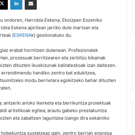
itu ondoren,
Harrobia Eskena
, Ekoizpen Eszeniko
robia Eskena apirilean jarriko dute martxan eta
teak (
ESKENA
k) gestionatuko du.
ogiaz erabat hornitzen dutenean. Profesionalek
 Han, prozesuak berritzearen eta zerbitzu bikainak
zten dituzten ikuskizunak kalitatezkoak izan daitezen.
 errendimendu handiko zentro bat edukitzea,
ntsumitzeko modu berrietara egokitzeko behar dituzten
zaten.
a; antzerki arloko ikerketa eta berrikuntza proiektuak
aldi artistikoak egitea; arautu gabeko prestakuntza
izten eta zabaltzen laguntzea izango dira eskainiko
 hobekuntza sustatzeaz gain, zentro berrian enpresa