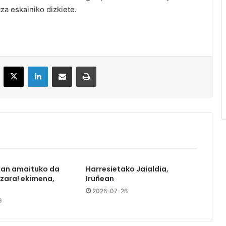
za eskainiko dizkiete.
acebook
X
LinkedIn
Partekatu e-posta bidez
Inprimatu
tan amaituko da
Harresietako Jaialdia,
azara! ekimena,
Iruñean
2026-07-28
9