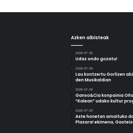
Azken albisteak
2026-07-30
Udaz ondo gozatu!
2026-07-29
Lau kontzertu Gorlizen ab
den Musikaldian
2026-07-29
Ganso&Cia konpainia Oña
“Kalean” udako kultur pr
2026-07-29
Aste honetan amaituko da
Plazara! ekimena, Gastei