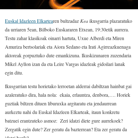
Euskal Idazleen Elkartea
ren bultzadaz
Kea
ikusgarria plazaratuko
da urriaren 5ean, Bilboko Euskararen Etxean, 19:30etik aurrera.
Testu zahar klasikoak oinarri hartuta, Uxue Alberdi eta Miren
Amuriza bertsolariak eta Aiora Sedano eta Irati Agirreazkuenaga
aktoreak gorpuztuko dute emankizuna. Ikuskizunaren zuzendaria
Mikel Ayllon izan da eta Leire Vargas idazleak gidoilari lanak
egin ditu.
Ikusgarrian testu horietako lerroetan alderrai dabiltzan hainbat gai
azaleratuko dira, hala nola: ekaia, erlauntza, denbora,…. Horiek
guztiak biltzen dituen liburuxka argitaratu eta jendaurrean
aurkeztu nahi du Euskal Idazleen Elkarteak, itaun konkretu
batzuei erantzuteko asmoz: Zeri idatzi diete gure aurrekoek?
Zergatik egin dute? Zer geratu da bazterrean? Eta zer geratu da
idatzi barik?