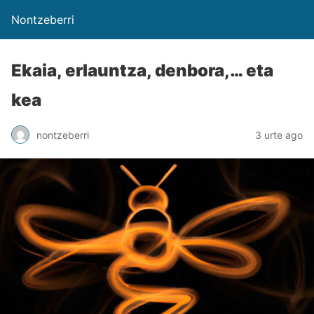
Nontzeberri
Ekaia, erlauntza, denbora,… eta
kea
nontzeberri
3 urte ago