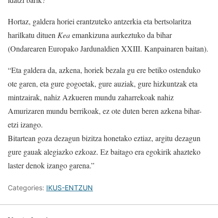
Hortaz, galdera horiei erantzuteko antzerkia eta bertsolaritza
harilkatu dituen
Kea
emankizuna aurkeztuko da bihar
(Ondarearen Europako Jardunaldien XXIII. Kanpainaren baitan).
“Eta galdera da, azkena, horiek bezala gu ere betiko ostenduko
ote garen, eta gure gogoetak, gure auziak, gure hizkuntzak eta
mintzairak, nahiz Azkueren mundu zaharrekoak nahiz
Amurizaren mundu berrikoak, ez ote duten beren azkena bihar-
etzi izango.
Bitartean goza dezagun bizitza honetako eztiaz, argitu dezagun
gure gauak alegiazko ezkoaz. Ez baitago era egokirik ahazteko
laster denok izango garena.”
Categories:
IKUS-ENTZUN