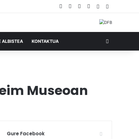
Facebook
X
YouTube
RSS
Ausazko artikul
Sidebar
Bilatu honela
E ALBISTEA
KONTAKTUA
heim Museoan
Gure Facebook