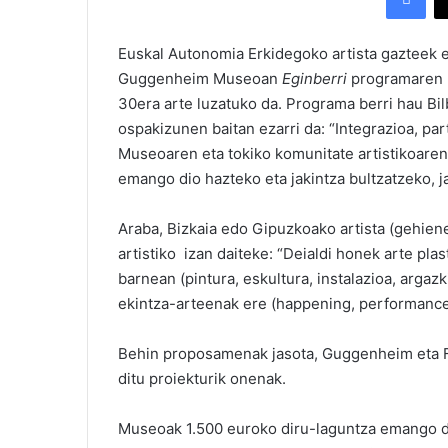
Euskal Autonomia Erkidegoko artista gazteek eu
Guggenheim Museoan
Eginberri
programaren 
30era arte luzatuko da. Programa berri hau 
ospakizunen baitan ezarri da: “Integrazioa, par
Museoaren eta tokiko komunitate artistikoare
emango dio hazteko eta jakintza bultzatzeko, ja
Araba, Bizkaia edo Gipuzkoako artista (gehie
artistiko izan daiteke: “Deialdi honek arte pla
barnean (pintura, eskultura, instalazioa, argaz
ekintza-arteenak ere (happening, performance
Behin proposamenak jasota, Guggenheim eta F
ditu proiekturik onenak.
Museoak 1.500 euroko diru-laguntza emango dio