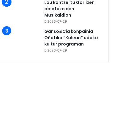
Lau kontzertu Gorlizen
abiatuko den
Musikaldian
2026-07-29
Ganso&Cia konpainia
Oñatiko “Kalean” udako
kultur programan
2026-07-29