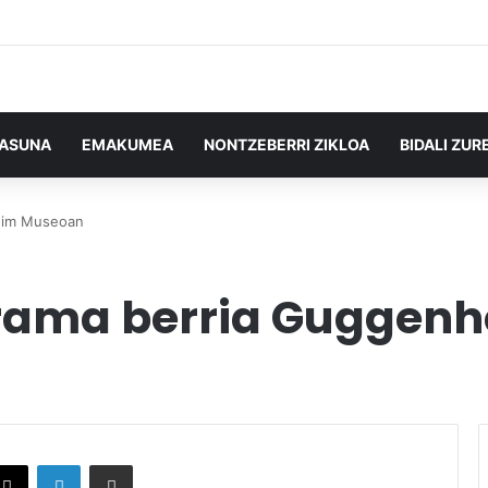
TASUNA
EMAKUMEA
NONTZEBERRI ZIKLOA
BIDALI ZUR
heim Museoan
grama berria Guggen
X
LinkedIn
Partekatu e-posta bidez