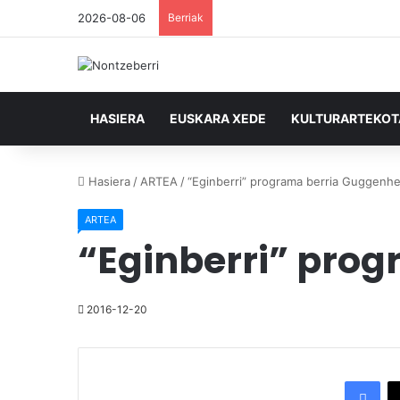
2026-08-06
Berriak
HASIERA
EUSKARA XEDE
KULTURARTEKO
Hasiera
/
ARTEA
/
“Eginberri” programa berria Guggen
ARTEA
“Eginberri” pro
2016-12-20
Facebook