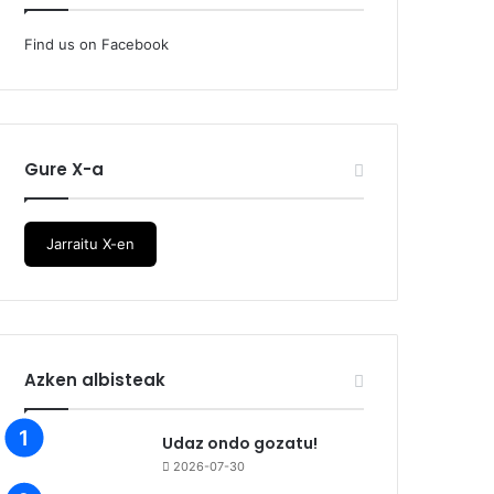
Find us on Facebook
Gure X-a
Jarraitu X-en
Azken albisteak
Udaz ondo gozatu!
2026-07-30