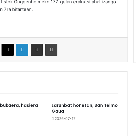
tistok Guggenheimeko 177. gelan erakutsi ahal izango
n 7ra bitartean.
ebook
X
LinkedIn
Partekatu e-posta bidez
Inprimatu
 bukaera, hasiera
Larunbat honetan, San Telmo
Gaua
0
2026-07-17