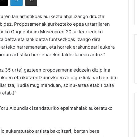
ren lan artistikoak aurkeztu ahal izango dituzte
bidez. Proposamenak aurkezteko epea urtarrilaren
Bilboko Guggenheim Museoaren 20. urteurreneko
taidetza eta lankidetza funtsezkoak izango dira
n arteko harremanetan, eta horrek erakundeari aukera
rdun artistiko berrienarekin talde-lanean arituz.”
nez 35 urte) gazteen proposamena edozein diziplina
stikoen eta ikus-entzunezkoen arlo guztiak hartzen ditu
kilaritza, irudia mugimenduan, soinu-artea etab.) baita
 etab.)”
oru Aldundiak izendaturiko epaimahaiak aukeratuko
 aukeratutako artista bakoitzari, bertan bere