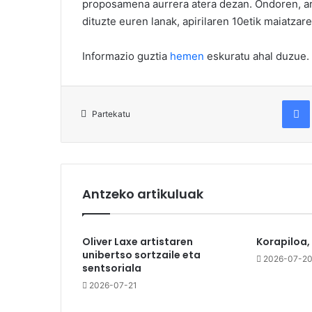
proposamena aurrera atera dezan. Ondoren, ar
dituzte euren lanak, apirilaren 10etik maiatzare
Informazio guztia
hemen
eskuratu ahal duzue.
Fac
Partekatu
Antzeko artikuluak
Oliver Laxe artistaren
Korapiloa,
unibertso sortzaile eta
2026-07-2
sentsoriala
2026-07-21