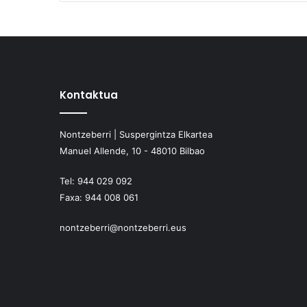
Kontaktua
Nontzeberri | Suspergintza Elkartea
Manuel Allende, 10 - 48010 Bilbao
Tel:
944 029 092
Faxa:
944 008 061
nontzeberri@nontzeberri.eus