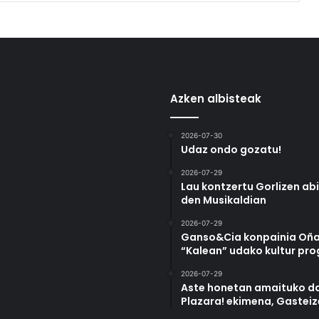
Azken albisteak
2026-07-30
Udaz ondo gozatu!
2026-07-29
Lau kontzertu Gorlizen ab
den Musikaldian
2026-07-29
Ganso&Cia konpainia Oña
“Kalean” udako kultur pr
2026-07-29
Aste honetan amaituko da
Plazara! ekimena, Gastei