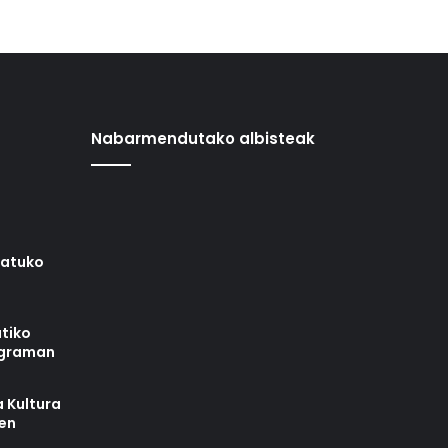
Nabarmendutako albisteak
iatuko
tiko
ograman
 Kultura
zen