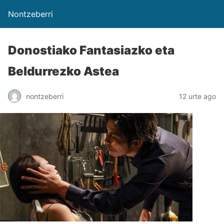
Nontzeberri
Donostiako Fantasiazko eta
Beldurrezko Astea
nontzeberri
12 urte ago