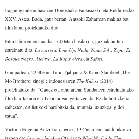
Iragan igandean hasi zen Donostiako Fantasiazko eta Beldurrezko
XXV. Astea. Bada, gaur bertan, Antzoki Zaharrean makina bat
film labur proiektatuko dira.
Film laburren emanaldia 17:00etan hasiko da, guztiak aurten
estreinatu dira:
La carrera
,
Line-Up
,
Nada
,
Nada S.A.
,
Zepo
,
El
Bosque Negro
,
Aleluya
,
La
Ropavejera
eta
Safari
.
Gau partean, 22:30ean, Timo Tjahjanto & Kimo Stamboel (The
Mo Brothers) zinegile indonesiarren
The Killers
(2014)
proiektatuko da. “Gauez eta oihu artean Sundancen estreinatutako
film hau Jakarta eta Tokio artean gertatzen da. Ez du bortizkeria
saihesten, estilistikoki harribitxia da, muntaia luxuzkoa, gidoi
estua”.
Victoria Eugenia Antzokian, berriz, 19:45ean, emanaldi bikoitza
izango da:
Joxean’s hil eben
(2014) eta
What We Do In The