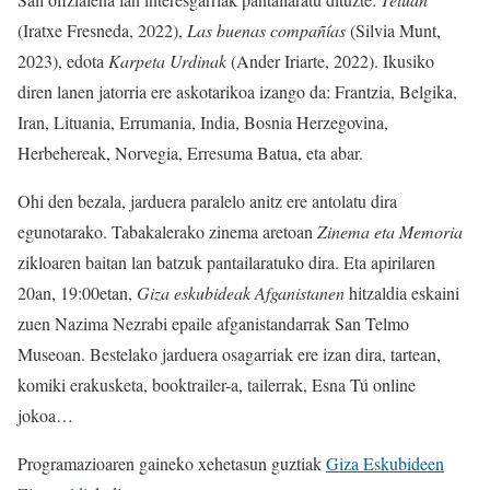
(Iratxe Fresneda, 2022),
Las buenas compañías
(Silvia Munt,
2023), edota
Karpeta Urdinak
(Ander Iriarte, 2022). Ikusiko
diren lanen jatorria ere askotarikoa izango da: Frantzia, Belgika,
Iran, Lituania, Errumania, India, Bosnia Herzegovina,
Herbehereak, Norvegia, Erresuma Batua, eta abar.
Ohi den bezala, jarduera paralelo anitz ere antolatu dira
egunotarako. Tabakalerako zinema aretoan
Zinema eta Memoria
zikloaren baitan lan batzuk pantailaratuko dira. Eta apirilaren
20an, 19:00etan,
Giza eskubideak Afganistanen
hitzaldia eskaini
zuen Nazima Nezrabi epaile afganistandarrak San Telmo
Museoan. Bestelako jarduera osagarriak ere izan dira, tartean,
komiki erakusketa, booktrailer-a, tailerrak, Esna Tú online
jokoa…
Programazioaren gaineko xehetasun guztiak
Giza Eskubideen