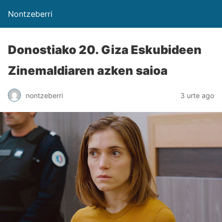
Nontzeberri
Donostiako 20. Giza Eskubideen
Zinemaldiaren azken saioa
nontzeberri
3 urte ago