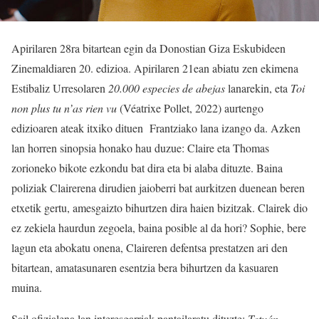
Apirilaren 28ra bitartean egin da Donostian Giza Eskubideen
Zinemaldiaren 20. edizioa. Apirilaren 21ean abiatu zen ekimena
Estibaliz Urresolaren
20.000 especies de abejas
lanarekin, eta
Toi
non plus tu n’as rien vu
(Véatrixe Pollet, 2022) aurtengo
edizioaren ateak itxiko dituen Frantziako lana izango da. Azken
lan horren sinopsia honako hau duzue: Claire eta Thomas
zorioneko bikote ezkondu bat dira eta bi alaba dituzte. Baina
poliziak Clairerena dirudien jaioberri bat aurkitzen duenean beren
etxetik gertu, amesgaizto bihurtzen dira haien bizitzak. Clairek dio
ez zekiela haurdun zegoela, baina posible al da hori? Sophie, bere
lagun eta abokatu onena, Claireren defentsa prestatzen ari den
bitartean, amatasunaren esentzia bera bihurtzen da kasuaren
muina.
Sail ofizialena lan interesgarriak pantailaratu dituzte:
Tetuán