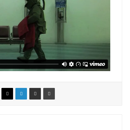
ebook
X
LinkedIn
Partekatu e-posta bidez
Inprimatu