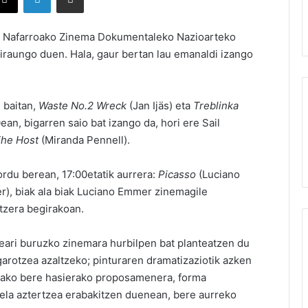
ta Nafarroako Zinema Dokumentaleko Nazioarteko
e iraungo duen. Hala, gaur bertan lau emanaldi izango
 baitan,
Waste No.2 Wreck
(Jan Ijäs) eta
Treblinka
ean, bigarren saio bat izango da, hori ere Sail
he Host
(Miranda Pennell).
ordu berean, 17:00etatik aurrera:
Picasso
(Luciano
), biak ala biak Luciano Emmer zinemagile
tzera begirakoan.
eari buruzko zinemara hurbilpen bat planteatzen du
igarotzea azaltzeko; pinturaren dramatizaziotik azken
rako bere hasierako proposamenera, forma
la aztertzea erabakitzen duenean, bere aurreko