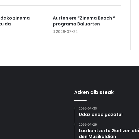
udako zinema
Aurten ere “Zinema Beach “
u da
programa Baluarten
3
2026-07-22
Azken albisteak
2026-07-30
Udaz ondo gozatu!
2026-07-29
Lau kontzertu Gorlizen ab
den Musikaldian