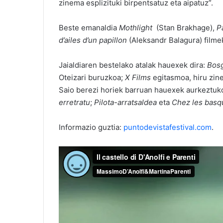
zinema esplizituki birpentsatuz eta aipatuz”.
Beste emanaldia
Mothlight
(Stan Brakhage),
P
d’ailes d’un papillon
(Aleksandr Balagura) filme
Jaialdiaren bestelako atalak hauexek dira:
Bos
Oteizari buruzkoa;
X Films
egitasmoa, hiru zine
Saio berezi horiek barruan hauexek aurkeztuko
erretratu
;
Pilota-arratsaldea
eta
Chez les basq
Informazio guztia:
puntodevistafestival.com
.