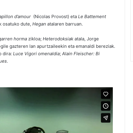
apillon d’amour
(Nicolas Provost) eta
Le Battement
k osatuko dute,
Hegan
atalaren barruan.
garren horma
zikloa;
Heterodoksiak
atala, Jorge
gile gazteren lan apurtzaileekin eta emanaldi bereziak.
 dira:
Luce Vigori omenaldia
;
Alain Fleischer: Bi
ues
.