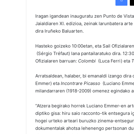
Iragan igandean inauguratu zen Punto de Vis
Jaialdiaren XI. edizioa, zeinak larunbatera art
dira Iruñeko Baluarten.
Hasteko goizeko 10:00etan, eta Sail Ofizialaren
(Sérgio Tréfaut) lana pantailaratuko dira. 12:30
Ofizialaren barruan:
Colombi
(Luca Ferri) eta
T
Arratsaldean, halaber, bi emanaldi izango dira 
Emmer) eta
Incontrare Picasso
(Luciano Emmer
milandarraren (1918-2009) omenez egindako a
“Atzera begirako horrek Luciano Emmer-en art
diptiko gisa: hiru saio racconto-tik entsegura 
hogei urteko arteari buruzko zinema-entsegu
dokumentalak ahotsa lehenengo pertsonan due