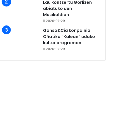
Lau kontzertu Gorlizen
abiatuko den
Musikaldian
2026-07-29
Ganso&Cia konpainia
Oñatiko “Kalean” udako
kultur programan
2026-07-29