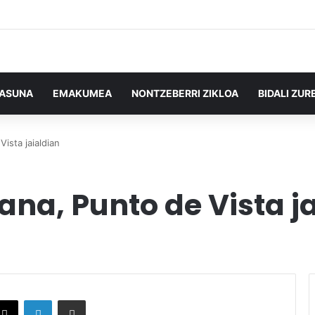
TASUNA
EMAKUMEA
NONTZEBERRI ZIKLOA
BIDALI ZUR
ista jaialdian
a, Punto de Vista ja
X
LinkedIn
Partekatu e-posta bidez