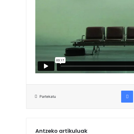
Fac
Partekatu
Antzeko artikuluak