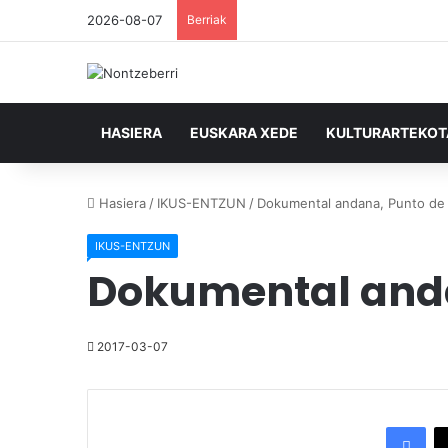
2026-08-07
Berriak
HASIERA
EUSKARA XEDE
KULTURARTEKO
Hasiera
/
IKUS-ENTZUN
/
Dokumental andana, Punto de V
IKUS-ENTZUN
Dokumental andan
2017-03-07
Facebook