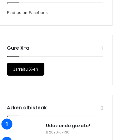
Find us on Facebook
Gure X-a
Jarraitu X-en
Azken albisteak
Udaz ondo gozatu!
2026-07-30