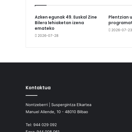
Azken egunak 49. Euskal Zine
Plentzian 
Bilera lehiaketan izena
programat
emateko
2026-07-2
2026-07-28
Kontaktua
Nontzeberri | Suspergintza Elkartea
Manuel Allende, 10 - 48010 Bilbao
Tel:
944 029 092
Faxa:
944 008 061