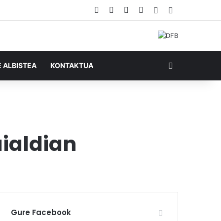
Facebook
X
YouTube
RSS
Ausazko artikul
Sidebar
Bilatu honela
E ALBISTEA
KONTAKTUA
ialdian
Gure Facebook