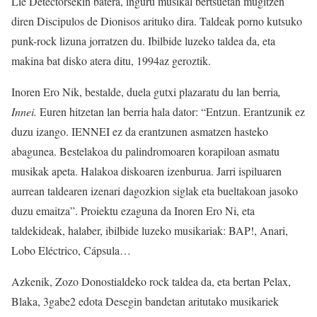
Lie Detectorsekin batera, inguru musikal bertsuetan mugitzen
diren Discipulos de Dionisos arituko dira. Taldeak porno kutsuko
punk-rock lizuna jorratzen du. Ibilbide luzeko taldea da, eta
makina bat disko atera ditu, 1994az geroztik.
Inoren Ero Nik, bestalde, duela gutxi plazaratu du lan berria
,
Innei.
Euren hitzetan lan berria hala dator: “Entzun. Erantzunik ez
duzu izango. IENNEI ez da erantzunen asmatzen hasteko
abagunea. Bestelakoa du palindromoaren korapiloan asmatu
musikak apeta. Halakoa diskoaren izenburua. Jarri ispiluaren
aurrean taldearen izenari dagozkion siglak eta bueltakoan jasoko
duzu emaitza”. Proiektu ezaguna da Inoren Ero Ni, eta
taldekideak, halaber, ibilbide luzeko musikariak: BAP!, Anari,
Lobo Eléctrico, Cápsula…
Azkenik, Zozo Donostialdeko rock taldea da, eta bertan Pelax,
Blaka, 3gabe2 edota Desegin bandetan aritutako musikariek