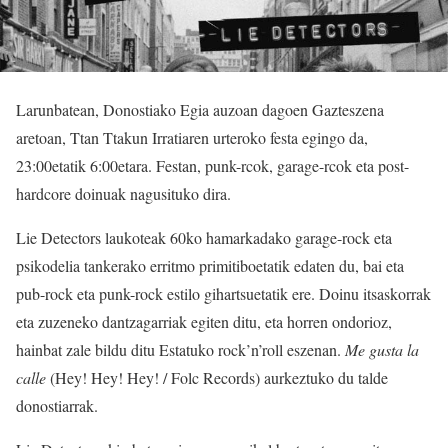
Larunbatean, Donostiako Egia auzoan dagoen Gazteszena
aretoan, Ttan Ttakun Irratiaren urteroko festa egingo da,
23:00etatik 6:00etara. Festan, punk-rcok, garage-rcok eta post-
hardcore doinuak nagusituko dira.
Lie Detectors laukoteak 60ko hamarkadako garage-rock eta
psikodelia tankerako erritmo primitiboetatik edaten du, bai eta
pub-rock eta punk-rock estilo gihartsuetatik ere. Doinu itsaskorrak
eta zuzeneko dantzagarriak egiten ditu, eta horren ondorioz,
hainbat zale bildu ditu Estatuko rock’n’roll eszenan.
Me gusta la
calle
(Hey! Hey! Hey! / Folc Records) aurkeztuko du talde
donostiarrak.