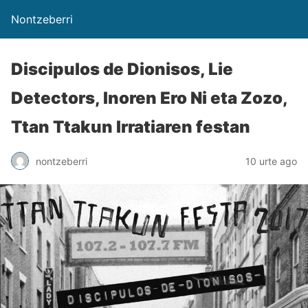
Nontzeberri
Discipulos de Dionisos, Lie
Detectors, Inoren Ero Ni eta Zozo,
Ttan Ttakun Irratiaren festan
nontzeberri
10 urte ago