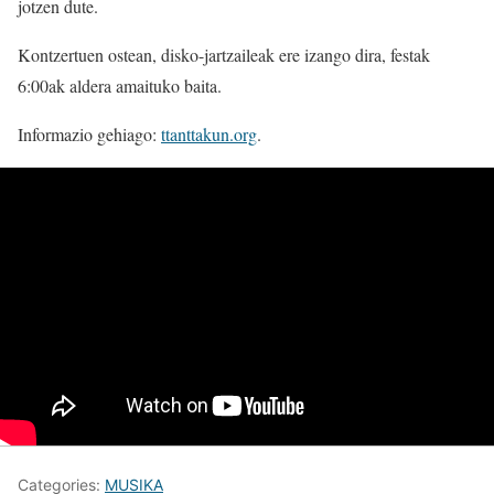
jotzen dute.
Kontzertuen ostean, disko-jartzaileak ere izango dira, festak
6:00ak aldera amaituko baita.
Informazio gehiago:
ttanttakun.org
.
Categories:
MUSIKA