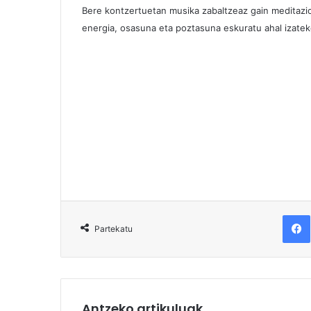
Bere kontzertuetan musika zabaltzeaz gain meditazior
energia, osasuna eta poztasuna eskuratu ahal izatek
F
Partekatu
Antzeko artikuluak