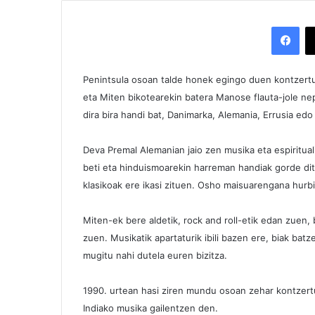
Facebook
Penintsula osoan talde honek egingo duen kontzertu
eta Miten bikotearekin batera Manose flauta-jole nep
dira bira handi bat, Danimarka, Alemania, Errusia edo
Deva Premal Alemanian jaio zen musika eta espirituali
beti eta hinduismoarekin harreman handiak gorde di
klasikoak ere ikasi zituen. Osho maisuarengana hurbi
Miten-ek bere aldetik, rock and roll-etik edan zuen,
zuen. Musikatik apartaturik ibili bazen ere, biak bat
mugitu nahi dutela euren bizitza.
1990. urtean hasi ziren mundu osoan zehar kontzer
Indiako musika gailentzen den.