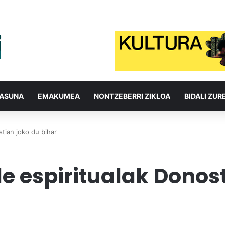
TASUNA
EMAKUMEA
NONTZEBERRI ZIKLOA
BIDALI ZUR
tian joko du bihar
e espiritualak Donost