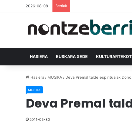
2026-08-08
Berriak
HASIERA
EUSKARA XEDE
KULTURARTEKO
Hasiera
/
MUSIKA
/
Deva Premal talde espiritualak Donos
MUSIKA
Deva Premal tald
2011-05-30