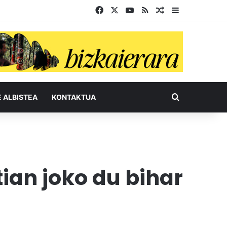
Facebook
X
YouTube
RSS
Ausazko artikul
Sidebar
Bilatu honel
E ALBISTEA
KONTAKTUA
ian joko du bihar