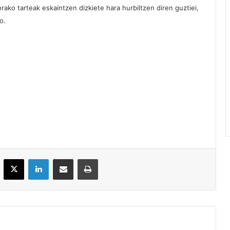
ako tarteak eskaintzen dizkiete hara hurbiltzen diren guztiei,
o.
acebook
X
LinkedIn
Partekatu e-posta bidez
Inprimatu