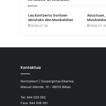
Lau kontzertu Gorlizen
Abuztuan,
abiatuko den Musikaldian
Musikaldia
2026-07-29
2026-07-2
Kontaktua
Nontzeberri | Suspergintza Elkartea
Manuel Allende, 10 - 48010 Bilbao
Tel:
944 029 092
Faxa:
944 008 061