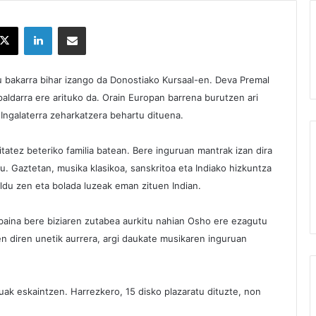
X
LinkedIn
Partekatu e-posta bidez
 bakarra bihar izango da Donostiako Kursaal-en. Deva Premal
aldarra ere arituko da.
Orain Europan barrena burutzen ari
 Ingalaterra zeharkatzera behartu dituena.
tatez beteriko familia batean. Bere inguruan mantrak izan dira
tu.
Gaztetan, musika klasikoa, sanskritoa eta Indiako hizkuntza
ldu zen eta bolada luzeak eman zituen Indian.
 baina bere biziaren zutabea aurkitu nahian Osho ere ezagutu
zen diren unetik aurrera, argi daukate musikaren inguruan
tuak eskaintzen.
Harrezkero, 15 disko plazaratu dituzte, non