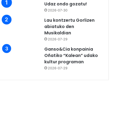
Udaz ondo gozatu!
2026-07-30
Lau kontzertu Gorlizen
abiatuko den
Musikaldian
2026-07-29
Ganso&Cia konpainia
Oñatiko “Kalean” udako
kultur programan
2026-07-29