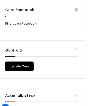
Gure Facebook
Find us on Facebook
Gure X-a
Jarraitu X-en
Azken albisteak