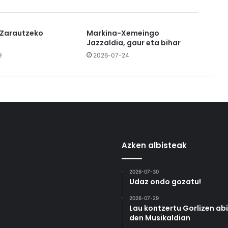
 Zarautzeko
Markina-Xemeingo
Jazzaldia, gaur eta bihar
9
2026-07-24
Azken albisteak
2026-07-30
Udaz ondo gozatu!
2026-07-29
Lau kontzertu Gorlizen ab
den Musikaldian