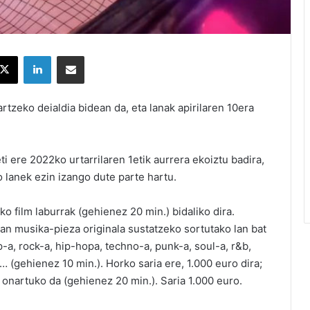
X
LinkedIn
Partekatu e-posta bidez
rtzeko deialdia bidean da, eta lanak apirilaren 10era
ti ere 2022ko urtarrilaren 1etik aurrera ekoiztu badira,
o lanek ezin izango dute parte hartu.
o film laburrak (gehienez 20 min.) bidaliko dira.
ean musika-pieza originala sustatzeko sortutako lan bat
-a, rock-a, hip-hopa, techno-a, punk-a, soul-a, r&b,
… (gehienez 10 min.). Horko saria ere, 1.000 euro dira;
onartuko da (gehienez 20 min.). Saria 1.000 euro.