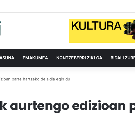
TASUNA
EMAKUMEA
NONTZEBERRI ZIKLOA
BIDALI ZUR
izioan parte hartzeko deialdia egin du
ak aurtengo edizioan 