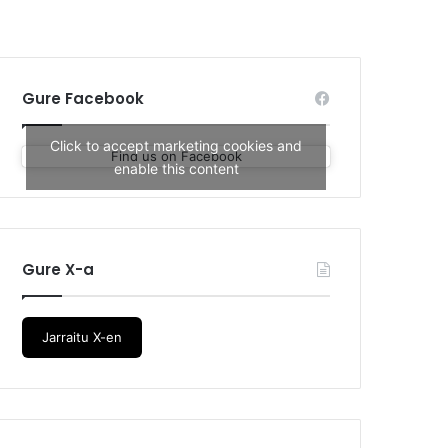
Gure Facebook
Click to accept marketing cookies and
Find us on Facebook
enable this content
Gure X-a
Jarraitu X-en