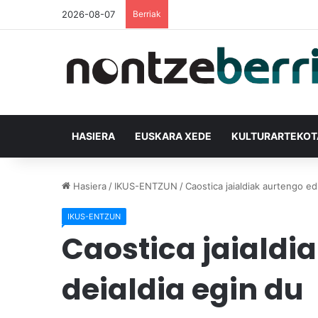
2026-08-07
Berriak
HASIERA
EUSKARA XEDE
KULTURARTEKO
Hasiera
/
IKUS-ENTZUN
/
Caostica jaialdiak aurtengo ed
IKUS-ENTZUN
Caostica jaialdi
deialdia egin du