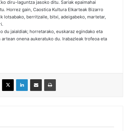
€ko diru-laguntza jasoko ditu. Sariak epaimahai
u. Horrez gain, Caostica Kultura Elkarteak Bizarro
k lotsabako, berritzaile, bitxi, adeigabeko, martetar,
i.
du jaialdiak; horretarako, euskaraz egindako eta
n artean onena aukeratuko du. Irabazleak trofeoa eta
acebook
X
LinkedIn
Partekatu e-posta bidez
Inprimatu