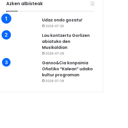
Azken albisteak
Udaz ondo gozatu!
2026-07-30
Lau kontzertu Gorlizen
abiatuko den
Musikaldian
2026-07-29
Ganso&Cia konpainia
Oñatiko “Kalean” udako
kultur programan
2026-07-29