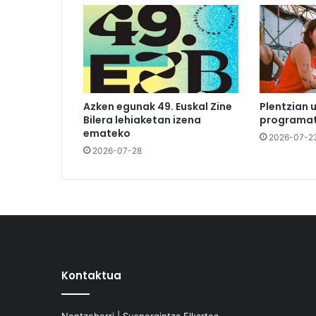
Azken egunak 49. Euskal Zine
Plentzian 
Bilera lehiaketan izena
programat
emateko
2026-07-2
2026-07-28
Kontaktua
Nontzeberri | Suspergintza Elkartea