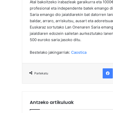
Atal bakoitzeko irabazleak garaikurra eta 1000
profesional eta independente batek emango dit
Saria emango dio jaialdiarekin bat datorren lani
baldar, arraro, arriskutsu, ausart eta adoretsuar
Euskaraz sortutako Lan Onenaren Saria emango 
jaialdiaren edozein sailetan aurkeztutako lane
500 euroko saria jasoko ditu.
Bestelako jakingarriak:
Caostica
F
Partekatu
Antzeko artikuluak