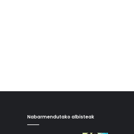
Nabarmendutako albisteak