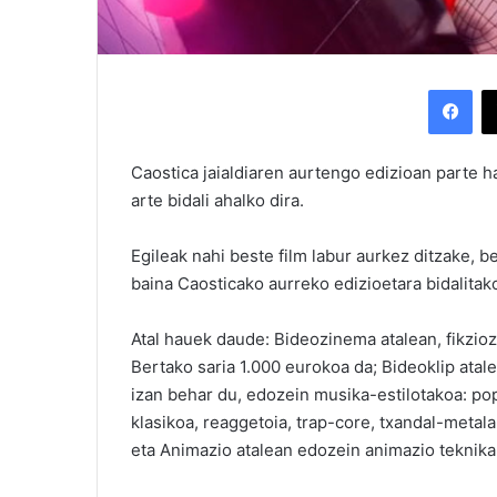
Facebook
Caostica jaialdiaren aurtengo edizioan parte ha
arte bidali ahalko dira.
Egileak nahi beste film labur aurkez ditzake, be
baina Caosticako aurreko edizioetara bidalitak
Atal hauek daude: Bideozinema atalean, fikziozk
Bertako saria 1.000 eurokoa da; Bideoklip atal
izan behar du, edozein musika-estilotakoa: pop
klasikoa, reaggetoia, trap-core, txandal-metala
eta Animazio atalean edozein animazio teknika 