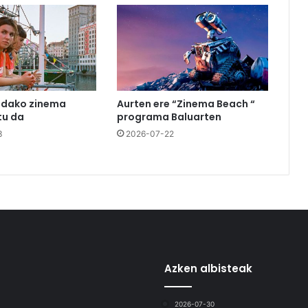
udako zinema
Aurten ere “Zinema Beach “
u da
programa Baluarten
3
2026-07-22
Azken albisteak
2026-07-30