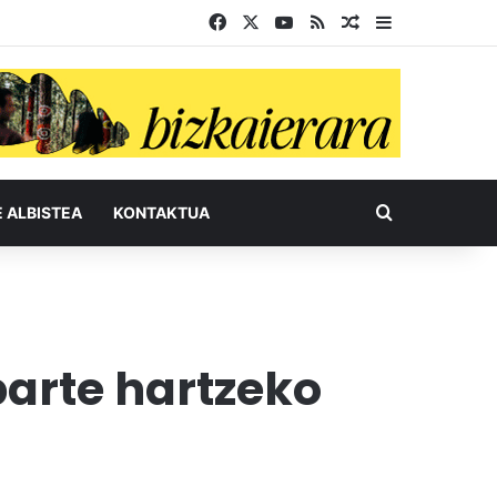
Facebook
X
YouTube
RSS
Ausazko artikul
Sidebar
Bilatu honel
E ALBISTEA
KONTAKTUA
parte hartzeko