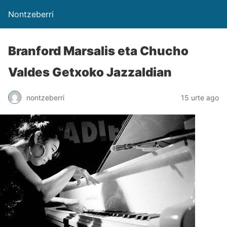
Nontzeberri
Branford Marsalis eta Chucho
Valdes Getxoko Jazzaldian
nontzeberri
15 urte ago