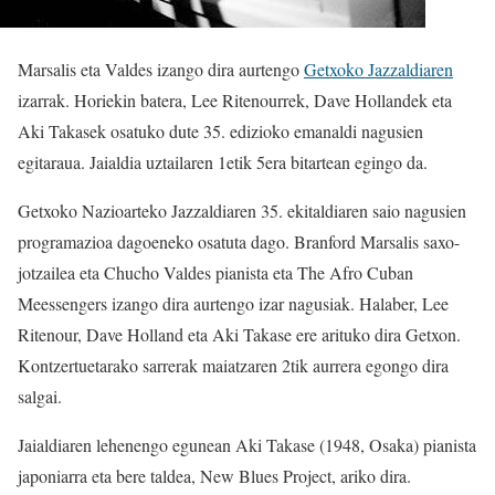
Marsalis eta Valdes izango dira aurtengo
Getxoko Jazzaldiaren
izarrak. Horiekin batera, Lee Ritenourrek, Dave Hollandek eta
Aki Takasek osatuko dute 35. edizioko emanaldi nagusien
egitaraua. Jaialdia uztailaren 1etik 5era bitartean egingo da.
Getxoko Nazioarteko Jazzaldiaren 35. ekitaldiaren saio nagusien
programazioa dagoeneko osatuta dago. Branford Marsalis saxo-
jotzailea eta Chucho Valdes pianista eta The Afro Cuban
Meessengers izango dira aurtengo izar nagusiak. Halaber, Lee
Ritenour, Dave Holland eta Aki Takase ere arituko dira Getxon.
Kontzertuetarako sarrerak maiatzaren 2tik aurrera egongo dira
salgai.
Jaialdiaren lehenengo egunean Aki Takase (1948, Osaka) pianista
japoniarra eta bere taldea, New Blues Project, ariko dira.