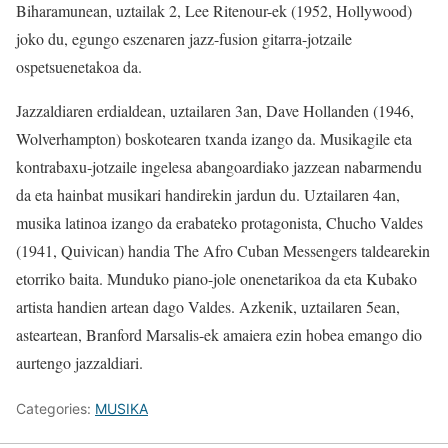
Biharamunean, uztailak 2, Lee Ritenour-ek (1952, Hollywood)
joko du, egungo eszenaren jazz-fusion gitarra-jotzaile
ospetsuenetakoa da.
Jazzaldiaren erdialdean, uztailaren 3an, Dave Hollanden (1946,
Wolverhampton) boskotearen txanda izango da. Musikagile eta
kontrabaxu-jotzaile ingelesa abangoardiako jazzean nabarmendu
da eta hainbat musikari handirekin jardun du. Uztailaren 4an,
musika latinoa izango da erabateko protagonista, Chucho Valdes
(1941, Quivican) handia The Afro Cuban Messengers taldearekin
etorriko baita. Munduko piano-jole onenetarikoa da eta Kubako
artista handien artean dago Valdes. Azkenik, uztailaren 5ean,
asteartean, Branford Marsalis-ek amaiera ezin hobea emango dio
aurtengo jazzaldiari.
Categories:
MUSIKA