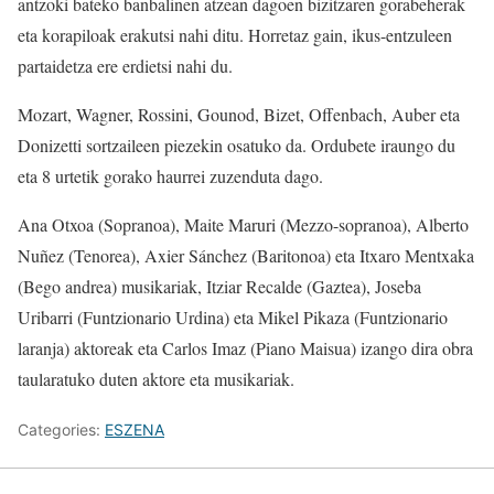
antzoki bateko banbalinen atzean dagoen bizitzaren gorabeherak
eta korapiloak erakutsi nahi ditu. Horretaz gain, ikus-entzuleen
partaidetza ere erdietsi nahi du.
Mozart, Wagner, Rossini, Gounod, Bizet, Offenbach, Auber eta
Donizetti sortzaileen piezekin osatuko da. Ordubete iraungo du
eta 8 urtetik gorako haurrei zuzenduta dago.
Ana Otxoa (Sopranoa), Maite Maruri (Mezzo-sopranoa), Alberto
Nuñez (Tenorea), Axier Sánchez (Baritonoa) eta Itxaro Mentxaka
(Bego andrea) musikariak, Itziar Recalde (Gaztea), Joseba
Uribarri (Funtzionario Urdina) eta Mikel Pikaza (Funtzionario
laranja) aktoreak eta Carlos Imaz (Piano Maisua) izango dira obra
taularatuko duten aktore eta musikariak.
Categories:
ESZENA