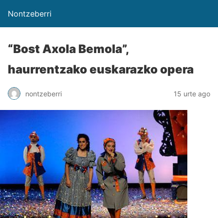
Nontzeberri
“Bost Axola Bemola”,
haurrentzako euskarazko opera
nontzeberri
15 urte ago