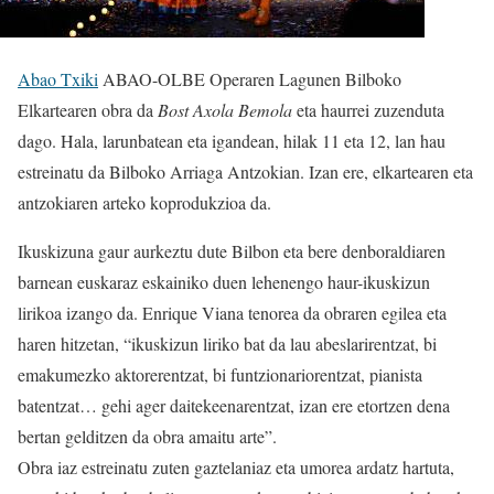
Abao Txiki
ABAO-OLBE Operaren Lagunen Bilboko
Elkartearen obra da
Bost Axola Bemola
eta haurrei zuzenduta
dago. Hala, larunbatean eta igandean, hilak 11 eta 12, lan hau
estreinatu da Bilboko Arriaga Antzokian. Izan ere, elkartearen eta
antzokiaren arteko koprodukzioa da.
Ikuskizuna gaur aurkeztu dute Bilbon eta bere denboraldiaren
barnean euskaraz eskainiko duen lehenengo haur-ikuskizun
lirikoa izango da. Enrique Viana tenorea da obraren egilea eta
haren hitzetan, “ikuskizun liriko bat da lau abeslarirentzat, bi
emakumezko aktorerentzat, bi funtzionariorentzat, pianista
batentzat… gehi ager daitekeenarentzat, izan ere etortzen dena
bertan gelditzen da obra amaitu arte”.
Obra iaz estreinatu zuten gaztelaniaz eta umorea ardatz hartuta,