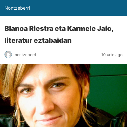
Nontzeberri
Blanca Riestra eta Karmele Jaio,
literatur eztabaidan
nontzeberri
10 urte ago