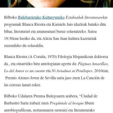
Bilboko
Bidebarrietako Kulturguneko
Eztabaidak literaturarekin
programak Blanca Riestra eta Karmele Jaio idazleak batuko ditu
bihar, literaturari eta amatasunari buruz solastatzeko. Saioa
19:30ean hasiko da, eta Alicia San Juan kultura kazetariak
zuzenduko du solasaldia.
Blanca Riestra (A Coruña, 1970) Filologia Hispanikoan doktorea
da., eta oinarrizko hiru antologiatan agertu da:
Páginas Amarillas
,
Lo del
Amor es un cuento
eta
Ni Ariadnas ni Penélopes
. 2010ean,
Premio Ateneo Joven de Sevilla saria jaso zuen La Canción de
las cerezas lanari esker.
Bilboko Udalaren Prentsa Bulegoaren arabera, “Ciudad de
Barbastro Saria irabazi zuen
Pregúntale al bosque
liburu
autobiografikoan, nortasunaren sustraiei eta literaturarako