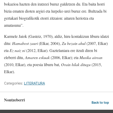
bokazioa hazten den iratzeei buruz galdetzen du. Eta baita horri
bizia ematen dioten argiei eta lurpeko urei buruz ere. Bultzada bi
gertakari biografikotik etorri zitzaion: aitaren heriotza eta
amatasuna”.
Karmele Jaiok (Gasteiz, 1970), aldiz, hiru kontakizun liburu idatzi
ditu:
Hamabost zauri
(Elkar, 2004),
Zu bezain ahul
(2007, Elkar)
eta
Ez naiz ni
(2012, Elkar). Gaztelaniara ere itzuli diren bi
eleberri ditu,
Amaren eskuak
(2006, Elkar); eta
Musika airean
(2010, Elkar), eta poesia liburu bat,
Orain hilak ditugu
(2015,
Elkar).
Categories:
LITERATURA
Nontzeberri
Back to top