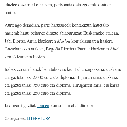
idazleok ezarritako hasiera, pertsonaiak eta egoerak kontuan
hartuz.
Aurtengo deialdian, parte-hartzaileek kontakizun hauetako
hasierak hartu beharko dituzte abiaburutzat: Euskarazko atalean,
Jabi Elortza Antia idazlearen
Marlon
kontakizunaren hasiera.
Gaztelaniazko atalean, Begoña Elorrieta Puente idazlearen
Alud
kontakizunaren hasiera.
Irabazleei sari hauek banatuko zaizkie: Lehenengo saria, euskaraz
eta gaztelaniaz: 2.000 euro eta diploma. Bigarren saria, euskaraz
eta gaztelaniaz: 750 euro eta diploma. Hirugarren saria, euskaraz
eta gaztelaniaz: 250 euro eta diploma.
Jakingarri guztiak
hemen
kontsultatu ahal dituzue.
Categories:
LITERATURA