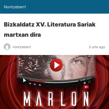
Nontzeberri
BizkaIdatz XV. Literatura Sariak
martxan dira
nontzeberri
3 urte ago