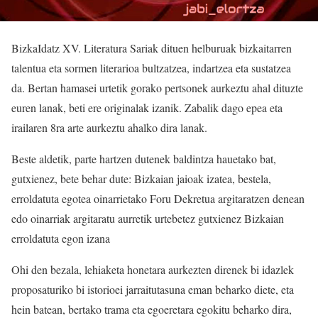
BizkaIdatz XV. Literatura Sariak dituen helburuak bizkaitarren
talentua eta sormen literarioa bultzatzea, indartzea eta sustatzea
da. Bertan hamasei urtetik gorako pertsonek aurkeztu ahal dituzte
euren lanak, beti ere originalak izanik. Zabalik dago epea eta
irailaren 8ra arte aurkeztu ahalko dira lanak.
Beste aldetik, parte hartzen dutenek baldintza hauetako bat,
gutxienez, bete behar dute: Bizkaian jaioak izatea, bestela,
erroldatuta egotea oinarrietako Foru Dekretua argitaratzen denean
edo oinarriak argitaratu aurretik urtebetez gutxienez Bizkaian
erroldatuta egon izana
Ohi den bezala, lehiaketa honetara aurkezten direnek bi idazlek
proposaturiko bi istorioei jarraitutasuna eman beharko diete, eta
hein batean, bertako trama eta egoeretara egokitu beharko dira,