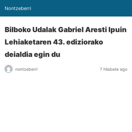
Nontzeberri
Bilboko Udalak Gabriel Aresti Ipuin
Lehiaketaren 43. ediziorako
deialdia egin du
nontzeberri
7 hilabete ago