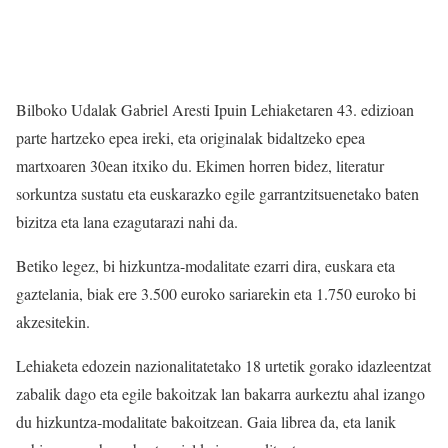
Bilboko Udalak Gabriel Aresti Ipuin Lehiaketaren 43. edizioan
parte hartzeko epea ireki, eta originalak bidaltzeko epea
martxoaren 30ean itxiko du. Ekimen horren bidez, literatur
sorkuntza sustatu eta euskarazko egile garrantzitsuenetako baten
bizitza eta lana ezagutarazi nahi da.
Betiko legez, bi hizkuntza-modalitate ezarri dira, euskara eta
gaztelania, biak ere 3.500 euroko sariarekin eta 1.750 euroko bi
akzesitekin.
Lehiaketa edozein nazionalitatetako 18 urtetik gorako idazleentzat
zabalik dago eta egile bakoitzak lan bakarra aurkeztu ahal izango
du hizkuntza-modalitate bakoitzean. Gaia librea da, eta lanik