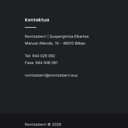
Kontaktua
Nontzeberri | Suspergintza Elkartea
Manuel Allende, 10 - 48010 Bilbao
Tel:
944 029 092
Faxa:
944 008 061
nontzeberri@nontzeberri.eus
Nontzeberri © 2026