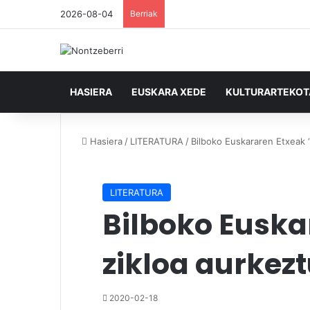
2026-08-04
Berriak
HASIERA
EUSKARA XEDE
KULTURARTEKO
Hasiera
/
LITERATURA
/
Bilboko Euskararen Etxeak “
LITERATURA
Bilboko Euska
zikloa aurkez
2020-02-18