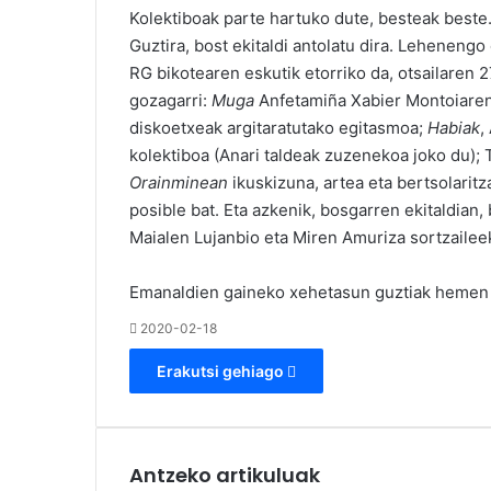
Kolektiboak parte hartuko dute, besteak beste
Guztira, bost ekitaldi antolatu dira. Lehenengo 
RG bikotearen eskutik etorriko da, otsailaren
gozagarri:
Muga
Anfetamiña Xabier Montoiaren 
diskoetxeak argitaratutako egitasmoa;
Habiak
,
kolektiboa (Anari taldeak zuzenekoa joko du);
Orainminean
ikuskizuna, artea eta bertsolaritz
posible bat. Eta azkenik, bosgarren ekitaldian,
Maialen Lujanbio eta Miren Amuriza sortzailee
Emanaldien gaineko xehetasun guztiak
hemen
2020-02-18
Erakutsi gehiago
Antzeko artikuluak