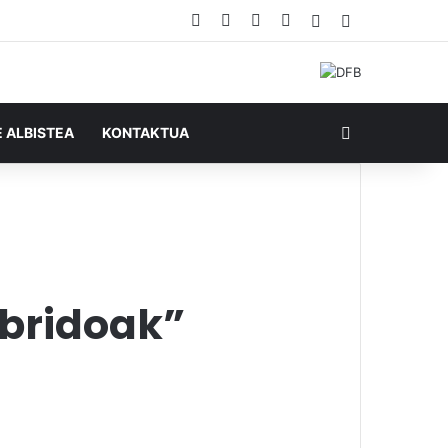
Facebook
X
YouTube
RSS
Ausazko artikul
Sidebar
Bilatu honela
E ALBISTEA
KONTAKTUA
)bridoak”