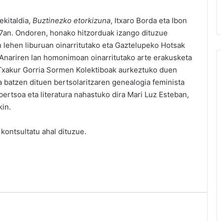
.
ekitaldia,
Buztinezko etorkizuna
, Itxaro Borda eta Ibon
 27an. Ondoren, honako hitzorduak izango dituzue
lehen liburuan oinarritutako eta Gaztelupeko Hotsak
 Anariren lan homonimoan oinarritutako arte erakusketa
 Txakur Gorria Sormen Kolektiboak aurkeztuko duen
a batzen dituen bertsolaritzaren genealogia feminista
 bertsoa eta literatura nahastuko dira Mari Luz Esteban,
kin.
kontsultatu ahal dituzue.