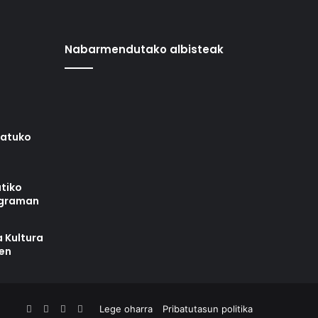
Nabarmendutako albisteak
iatuko
tiko
ograman
 Kultura
zen
Facebook
X
YouTube
RSS
Lege oharra
Pribatutasun politika