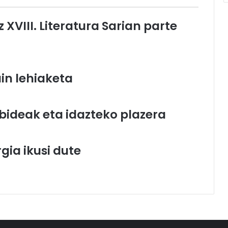
z XVIII. Literatura Sarian parte
uin lehiaketa
 bideak eta idazteko plazera
gia ikusi dute