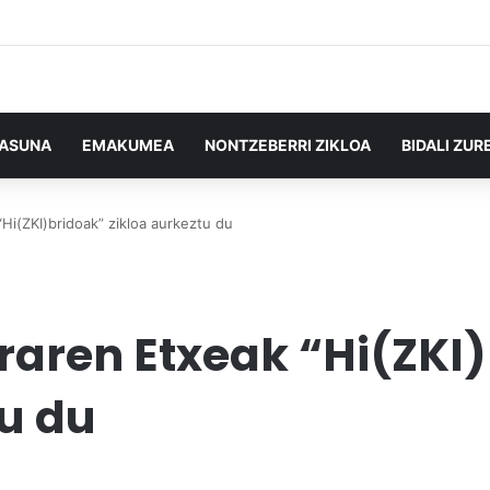
TASUNA
EMAKUMEA
NONTZEBERRI ZIKLOA
BIDALI ZUR
Hi(ZKI)bridoak” zikloa aurkeztu du
raren Etxeak “Hi(ZKI
tu du