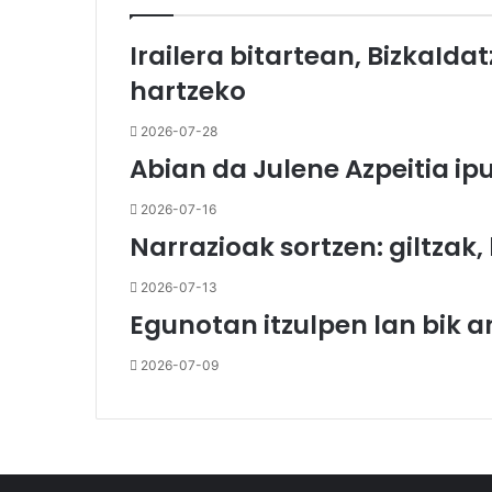
Irailera bitartean, BizkaIdat
hartzeko
2026-07-28
Abian da Julene Azpeitia ip
2026-07-16
Narrazioak sortzen: giltzak,
2026-07-13
Egunotan itzulpen lan bik ar
2026-07-09