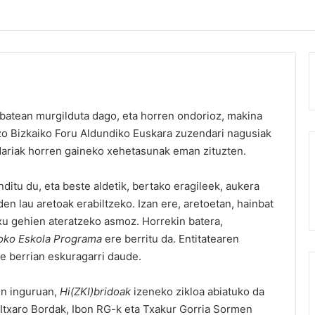
batean murgilduta dago, eta horren ondorioz, makina
zo Bizkaiko Foru Aldundiko Euskara zuzendari nagusiak
ariak horren gaineko xehetasunak eman zituzten.
itu du, eta beste aldetik, bertako eragileek, aukera
n lau aretoak erabiltzeko. Izan ere, aretoetan, hainbat
txu gehien ateratzeko asmoz. Horrekin batera,
roko Eskola Programa
ere berritu da. Entitatearen
e
berrian eskuragarri daude.
en inguruan,
Hi(ZKI)bridoak
izeneko zikloa abiatuko da
k, Itxaro Bordak, Ibon RG-k eta Txakur Gorria Sormen