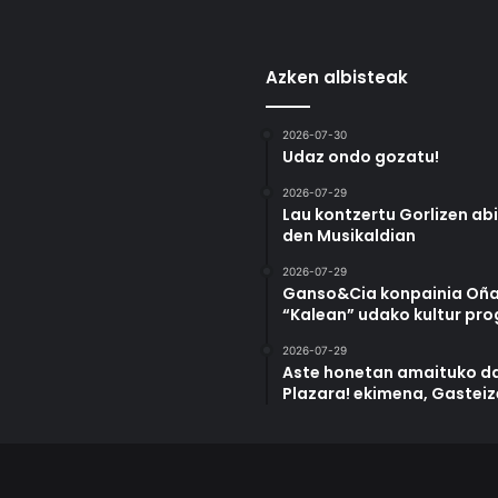
Azken albisteak
2026-07-30
Udaz ondo gozatu!
2026-07-29
Lau kontzertu Gorlizen ab
den Musikaldian
2026-07-29
Ganso&Cia konpainia Oña
“Kalean” udako kultur pr
2026-07-29
Aste honetan amaituko da
Plazara! ekimena, Gastei