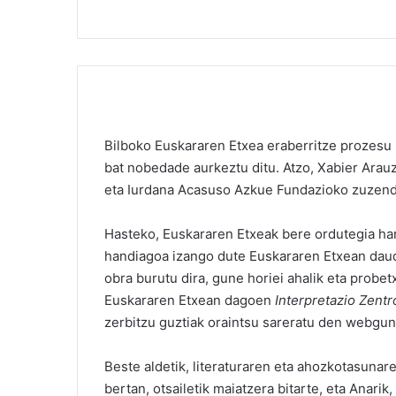
Bilboko Euskararen Etxea eraberritze prozesu 
bat nobedade aurkeztu ditu. Atzo, Xabier Arau
eta Iurdana Acasuso Azkue Fundazioko zuzend
Hasteko, Euskararen Etxeak bere ordutegia hand
handiagoa izango dute Euskararen Etxean daude
obra burutu dira, gune horiei ahalik eta probe
Euskararen Etxean dagoen
Interpretazio Zent
zerbitzu guztiak oraintsu sareratu den
webgun
Beste aldetik, literaturaren eta ahozkotasunar
bertan, otsailetik maiatzera bitarte, eta Anari