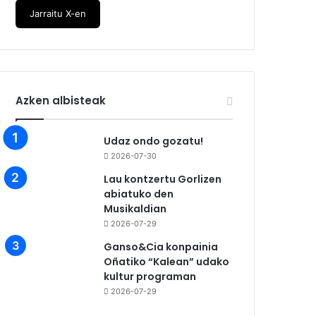
Jarraitu X-en
Azken albisteak
Udaz ondo gozatu!
2026-07-30
Lau kontzertu Gorlizen
abiatuko den
Musikaldian
2026-07-29
Ganso&Cia konpainia
Oñatiko “Kalean” udako
kultur programan
2026-07-29